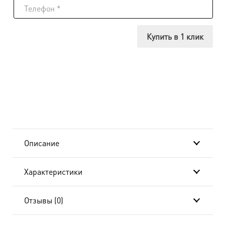
Икона
Георгий
Купить в 1 клик
Победоносец,
в
окладе
и
киоте
Описание
24х30
Характеристики
см
BK-
Отзывы (0)
944