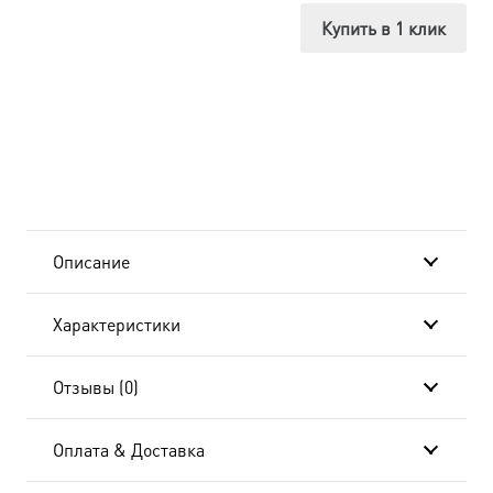
Илия
Купить в 1 клик
Пророк,
в
окладе
и
киоте
Описание
24х30
Характеристики
см
BK-
Отзывы (0)
6023
Оплата & Доставка