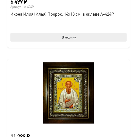
6 499
₽
Артикул:
A-424P
Икона Илия (Илья) Пророк, 14х18 см, в окладе A-424P
В корзину
11 299
₽