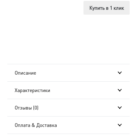
Иосиф
Купить в 1 клик
Прекрасный,
в
окладе
и
киоте
Описание
24х30
Характеристики
см
BK-
Отзывы (0)
6057
Оплата & Доставка