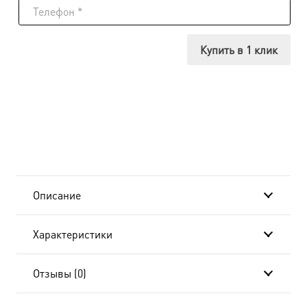
Икона
Самуил
Купить в 1 клик
Пророк,
в
окладе
и
киоте
Описание
24х30
Характеристики
см
BK-
Отзывы (0)
4458