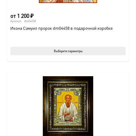
от
1 200
₽
Артикул:
dm04458
Икона Самуил пророк dm04458 в подарочной коробке
Этот
Выберите параметры
товар
имеет
нескол
вариац
Опции
можно
выбрат
на
страни
товара.