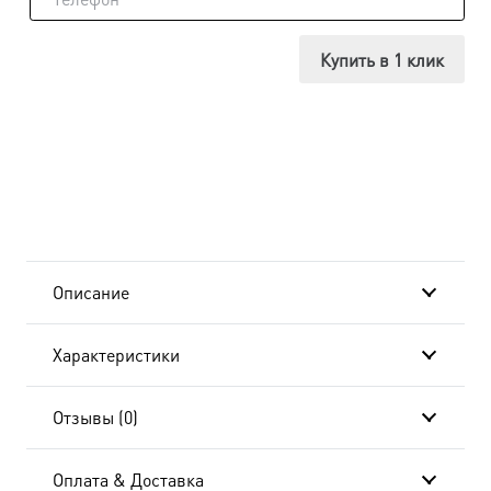
Икона
Всеволод
Купить в 1 клик
Псковский,
во
святом
крещении
Гавриил,
Описание
благоверный
Характеристики
князь
UDM-
Отзывы (0)
430-
Оплата & Доставка
в