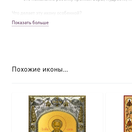
Что делает эту икону особенной?
Показать больше
Древняя традиция.
Мерная икона — это возрожден
самых первых дней жизни.
Мы предлагаем размер
Символ духовного возрождения.
Преподобный Серг
Русской земле.
Современная технология, сохраняющая традиции.
золочению. На доску наносится искусственное зо
Похожие иконы…
которые закрепляются ультрафиолетом.
Это гаран
Высокое качество и долговечность.
После печати 
тускнеют со временем.
Готовую икону легко можно 
Краткое житие преподобного Сергия Радонежского
Преподобный Сергий Радонежский (1314-1392) — велики
особое стремление к иноческой жизни. Основанная им 