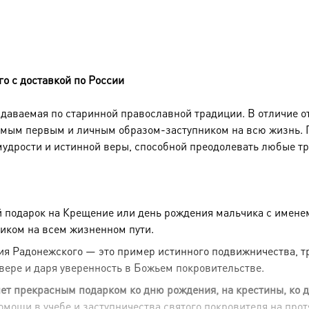
о с доставкой по России
оздаваемая по старинной православной традиции. В отличие о
 самым первым и личным образом-заступником на всю жизнь.
мудрости и истинной веры, способной преодолевать любые тр
 подарок на Крещение или день рождения мальчика с имен
иком на всем жизненном пути.
я Радонежского — это пример истинного подвижничества, тр
вере и даря уверенность в Божьем покровительстве.
нет прекрасным подарком ко дню рождения, на крестины, ко 
омощи в учебе и заступничества святого покровителя на про