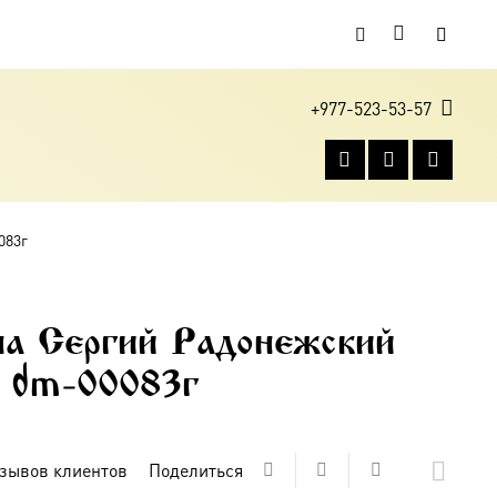
+977-523-53-57
083г
а Сергий Радонежский
 dm-00083г
зывов клиентов
Поделиться