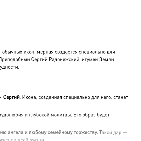
т обычных икон, мерная создается специально для
 Преподобный Сергий Радонежский, игумен Земли
удности.
ем
Сергий
. Икона, созданная специально для него, станет
удолюбия и глубокой молитвы. Его образ будет
дню ангела и любому семейному торжеству.
Такой дар —
тяжении всей жизни.