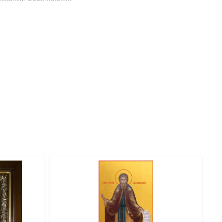
чную связь человека с его небесным покровителем с
а новорожденных.
 мудрое наставничество и возрождение веры на
вянной основе (МДФ) методом цифровой UV-печати по
ю переносит изображение минеральными красками,
т свежесть и чистоту, не выцветают на солнце и не
нователь Троице-Сергиевой лавры. С юных лет проявил
славился даром чудотворений, прозорливости и