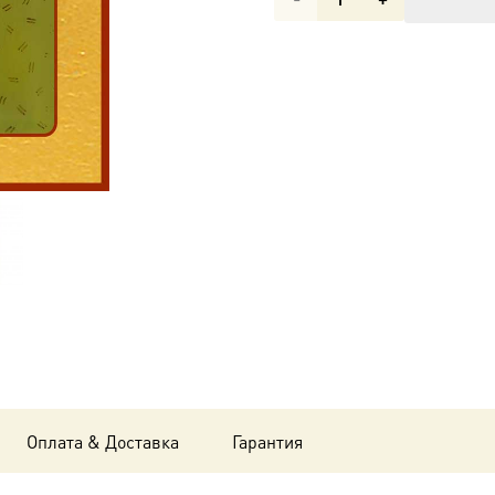
товара
Мерная
икона
Сергий
Радонежский
преподобный
dm-
00083г
Оплата & Доставка
Гарантия