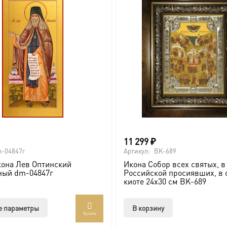
11 299
₽
-04847г
Артикул:
BK-689
она Лев Оптинский
Икона Собор всех святых, в
ный dm-04847г
Российской просиявших, в 
киоте 24х30 см BK-689
Этот
е параметры
В корзину
Купить
товар