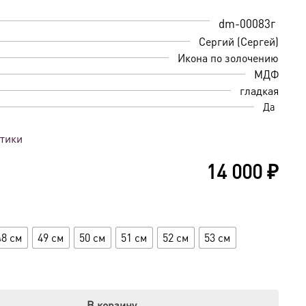
dm-00083г
Сергий (Сергей)
Икона по золочению
МДФ
гладкая
Да
стики
14 000
₽
48 см
49 см
50 см
51 см
52 см
53 см
В корзину