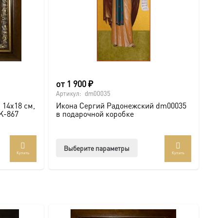
ду учеников, основавших множество монастырей по всей
от
1 900
₽
гия не просто святыню, а
символ личного небесного
Артикул:
dm00035
 Сергий Радонежский
покровительствует вам
, даря веру,
 14х18 см,
Икона Сергий Радонежский dm00035
AK-867
в подарочной коробке
Этот
Выберите параметры
Купить
Купить
товар
имеет
несколько
вариаций.
Опции
можно