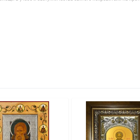
ный обычай царских семей, подчеркивающий уникальную, ли
ный ряд от 45 до 56 см, соответствующий росту большинств
ий Радонежский олицетворяет собой духовное пробуждение,
Данная икона — имитация рукописной, выполненная на дере
лото, после чего специальный станок с ювелирной точность
тирует срок исполнения заказа от 2 дней.
икона покрывается защитным лаком.
Минеральные краски даря
спутать с рукописной.
й русский святой, преобразователь монашества на Руси, ос
обитель стала духовным центром русского православия. Про