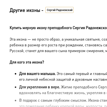
Другие иконы -
Сергий Радонежский
Купить мерную икону преподобного Сергия Радонежског
Эта икона — не просто образ, а уникальная святыня, с
ребенка в размер его роста при рождении, становясь
Русской, станет для вашего сына примером смирения, 
Для кого эта икона?
Для вашего малыша.
Это самый первый и главный
его личной небесной защитой и духовным наставн
Для укрепления в вере.
Житие преподобного Серги
вдохновлять на благочестивую жизнь, укрепляя в 
В подарок с самым глубоким смыслом.
Икона ста
это пожелание ребенку крепкой веры, мудрости, п