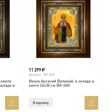
выбрать
на
странице
товара.
11 299
₽
1
Артикул:
BK-048
Ар
 земле
Икона Арсений Великий, в окладе и
М
окладе и
киоте 24х30 см BK-048
м
В корзину
Купить
Купить