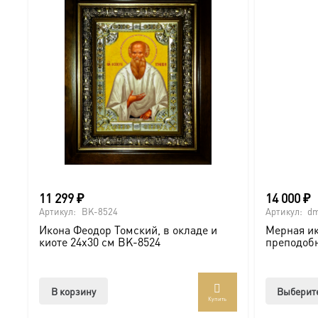
11 299
₽
14 000
₽
Артикул:
BK-8524
Артикул:
dm
Икона Феодор Томский, в окладе и
Мерная ик
киоте 24х30 см BK-8524
преподоб
В корзину
Выберит
Купить