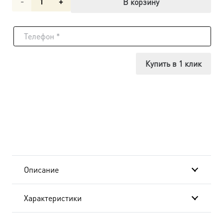
Количество
В корзину
товара
Икона
Анна,
Купить в 1 клик
мать
Пресвятой
Богородицы,
14х18
см, в
Описание
окладе
Характеристики
A-
6094