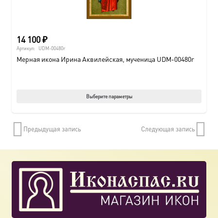
14 100
₽
Артикул:
UDM-00480r
Мерная икона Ирина Аквилейская, мученица UDM-00480r
Этот
Выберите параметры
товар
имеет
Предыдущая запись
Следующая запись
нескол
вариац
Опции
можно
выбрат
на
страни
товара.