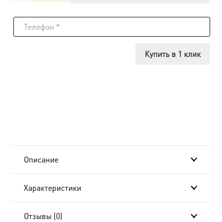
товара
Икона
Параскева
Купить в 1 клик
Пятница
мученица,
14х18
см, в
окладе
Описание
A-
Характеристики
920
Отзывы (0)