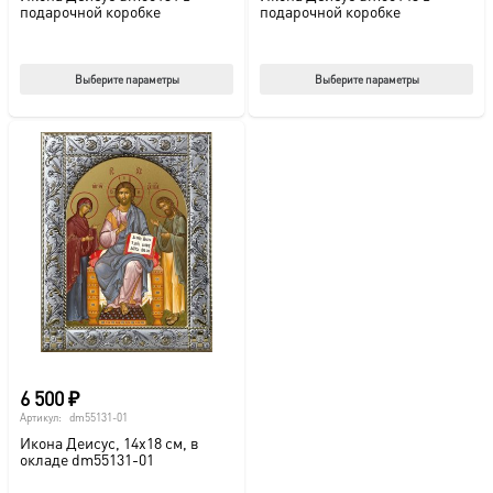
подарочной коробке
подарочной коробке
Этот
Этот
Выберите параметры
Выберите параметры
товар
тов
имеет
име
несколько
нес
вариаций.
вар
Опции
Опц
можно
мож
выбрать
выб
на
на
странице
стр
товара.
това
6 500
₽
Артикул:
dm55131-01
Икона Деисус, 14х18 см, в
окладе dm55131-01