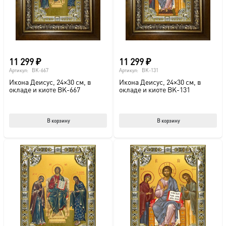
на
на
странице
стр
товара.
това
11 299
₽
11 299
₽
Артикул:
BK-667
Артикул:
BK-131
Икона Деисус, 24×30 см, в
Икона Деисус, 24×30 см, в
окладе и киоте BK-667
окладе и киоте BK-131
В корзину
В корзину