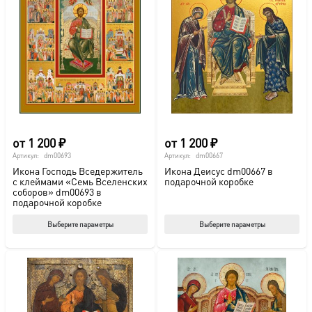
от
1 200
₽
от
1 200
₽
Артикул:
dm00693
Артикул:
dm00667
Икона Господь Вседержитель
Икона Деисус dm00667 в
с клеймами «Семь Вселенских
подарочной коробке
соборов» dm00693 в
подарочной коробке
Этот
Этот
Выберите параметры
Выберите параметры
товар
тов
имеет
име
несколько
нес
вариаций.
вар
Опции
Опц