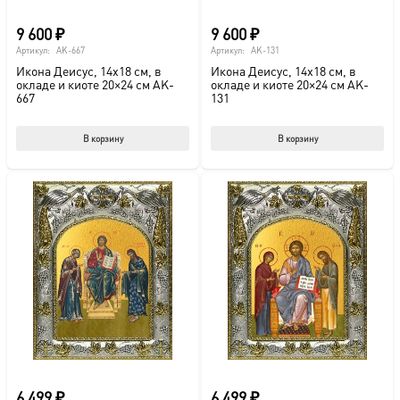
9 600
₽
9 600
₽
Артикул:
AK-667
Артикул:
AK-131
Икона Деисус, 14х18 см, в
Икона Деисус, 14х18 см, в
окладе и киоте 20×24 см AK-
окладе и киоте 20×24 см AK-
667
131
В корзину
В корзину
6 499
₽
6 499
₽