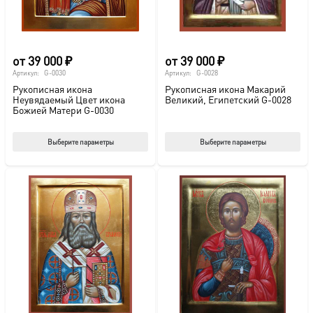
странице
стр
товара.
това
от
39 000
₽
от
39 000
₽
Артикул:
G-0030
Артикул:
G-0028
Рукописная икона
Рукописная икона Макарий
Неувядаемый Цвет икона
Великий, Египетский G-0028
Божией Матери G-0030
Этот
Этот
Выберите параметры
Выберите параметры
товар
тов
имеет
име
несколько
нес
вариаций.
вар
Опции
Опц
можно
мож
выбрать
выб
на
на
странице
стр
товара.
това