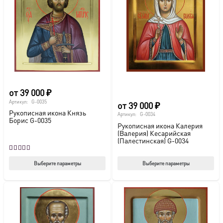
от
39 000
₽
Артикул:
G-0035
от
39 000
₽
Рукописная икона Князь
Артикул:
G-0034
Борис G-0035
Рукописная икона Калерия
(Валерия) Кесарийская
(Палестинская) G-0034
Оценка
5.00
из 5
Этот
Этот
Выберите параметры
Выберите параметры
товар
тов
имеет
име
несколько
нес
вариаций.
вар
Опции
Опц