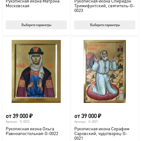
Рукописная икона Матрона
Рукописная икона Спиридон
Московская
Тримифунтский, святитель-G-
0023
Этот
Этот
Выберите параметры
Выберите параметры
товар
тов
имеет
име
несколько
нес
вариаций.
вар
Опции
Опц
можно
мож
выбрать
выб
на
на
странице
стр
товара.
това
от
39 000
₽
от
39 000
₽
Артикул:
G-0022
Артикул:
G-0021
Рукописная икона Ольга
Рукописная икона Серафим
Равноапостольная-G-0022
Саровский, чудотворец-G-
0021