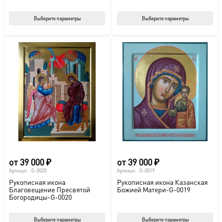
Этот
Этот
Выберите параметры
Выберите параметры
товар
тов
имеет
име
несколько
нес
вариаций.
вар
Опции
Опц
можно
мож
выбрать
выб
на
на
странице
стр
товара.
това
от
39 000
₽
от
39 000
₽
Артикул:
G-0020
Артикул:
G-0019
Рукописная икона
Рукописная икона Казанская
Благовещение Пресвятой
Божией Матери-G-0019
Богородицы-G-0020
Этот
Этот
Выберите параметры
Выберите параметры