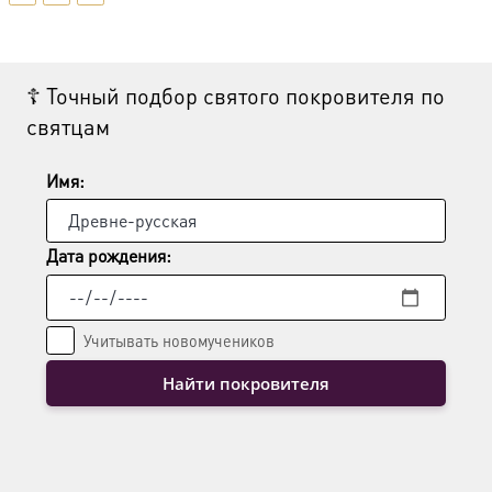
вариаций.
Опции
можно
выбрать
☦ Точный подбор святого покровителя по
на
святцам
странице
товара.
Имя:
Дата рождения:
Учитывать новомучеников
Найти покровителя