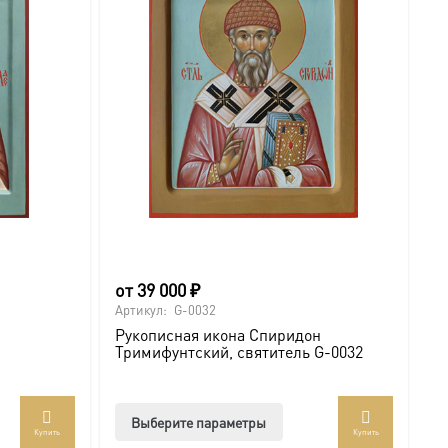
от
39 000
₽
о
Артикул:
G-0032
Ар
Рукописная икона Спиридон
Р
Тримифунтский, святитель G-0032
с
Этот
Выберите параметры
Купить
Купить
товар