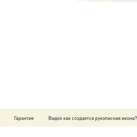
товара
Рукописная
икона
Серафим
Саровский,
чудотворец-
G-
0021
Гарантия
Видео как создается рукописная икона?