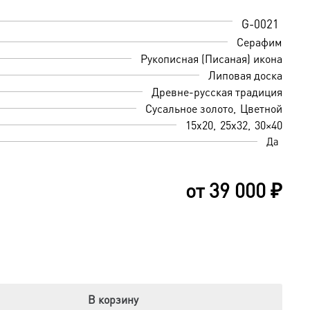
G-0021
Серафим
Рукописная (Писаная) икона
Липовая доска
Древне-русская традиция
Сусальное золото
Цветной
15х20
25х32
30×40
Да
от
39 000
₽
В корзину