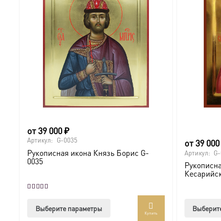
от
39 000
₽
Артикул:
G-0035
от
39 00
Рукописная икона Князь Борис G-
Артикул:
G-
0035
Рукописна
Кесарийск
Оценка
5.00
из 5
Этот
Выберите параметры
Выберит
Купить
товар