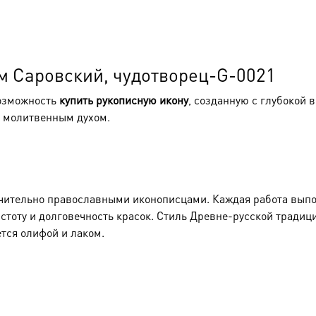
м Саровский, чудотворец-G-0021
возможность
купить рукописную икону
, созданную с глубокой 
е молитвенным духом.
ительно православными иконописцами. Каждая работа выпол
тоту и долговечность красок. Стиль Древне-русской традици
тся олифой и лаком.