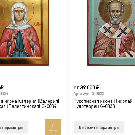
0
₽
от
39 000
₽
0034
Артикул:
G-0033
я икона Калерия (Валерия)
Рукописная икона Николай
ая (Палестинская) G-0034
Чудотворец G-0033
Этот
Этот
е параметры
Выберите параметры
Купить
товар
товар