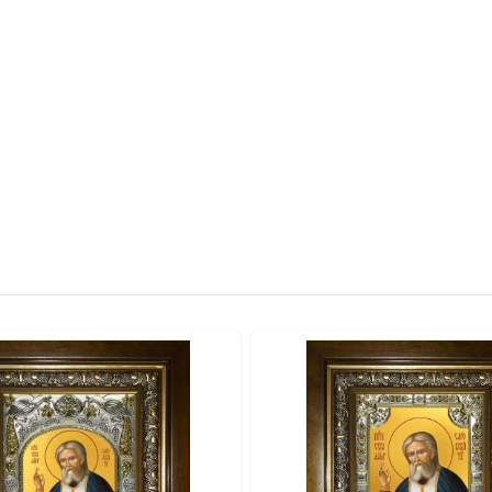
ьные пигменты.
венном экземпляре.
 по лучшей цене с доставкой по Москве и всем регионам Рос
мбом) и добавить тиснение.
дней
.
газине
– обретите уникальную святыню для вашего домашнего 
ы, продолжающие великие традиции русской иконописи. Мы 
 иконы в знаменитом ростово-ярославском стиле. Каждая ра