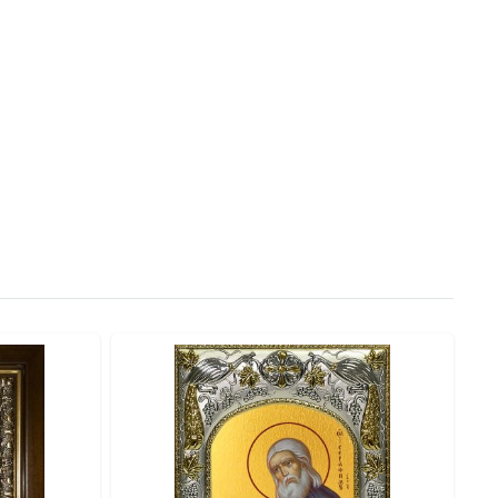
сии. Вы можете заказать икону на сусальном золоте
молитвенного угла или в качестве особого духовного
предлагаем как каноничные образы в строгой
бота — это авторское прочтение священных образов,