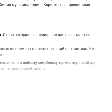
Святая мученица Галина Коринфская, проявившая
а
. Икона, созданная специально для нее, станет ее
ных во времена жестоких гонений на христиан. Ее
е.
дню ангела и любому семейному торжеству.
Такой дар —
а протяжении всей жизни.
чную связь человека с его небесным покровителем с
а новорожденных.
сть Спасителю и готовность следовать за Ним до