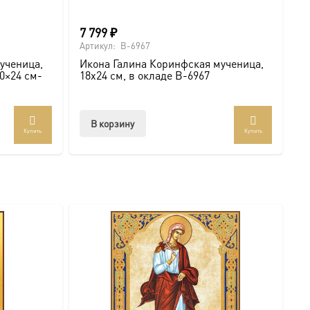
ины не просто святыню, а
символ личного небесного
7 799
₽
а Галина Коринфская
покровительствует вам
, даря веру,
Артикул:
B-6967
ученица,
Икона Галина Коринфская мученица,
20×24 см-
18х24 см, в окладе B-6967
В корзину
Купить
Купить