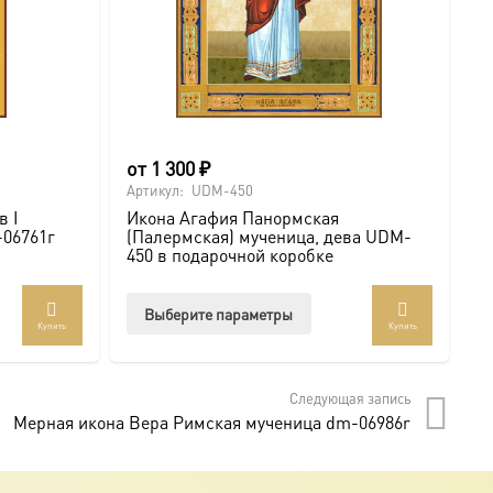
от
1 300
₽
о
Артикул:
UDM-450
Ар
в I
Икона Агафия Панормская
И
-06761г
(Палермская) мученица, дева UDM-
к
450 в подарочной коробке
к
Этот
Выберите параметры
Купить
Купить
товар
т
имеет
лько
несколько
Следующая запись
аций.
вариаций.
Мерная икона Вера Римская мученица dm-06986r
и
Опции
о
можно
ать
выбрать