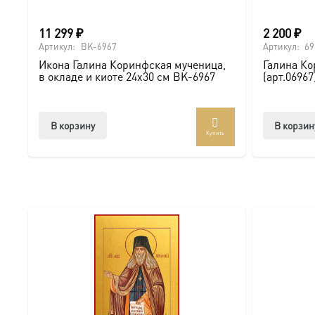
Мы предлагаем
купить мерную икону
святой мученицы 
11 299
₽
2 200
₽
покровительства, стойкости и верности Христу
, заложе
Артикул:
BK-6967
Артикул:
69
мужество и душевную крепость на всем жизненном пути
Икона Галина Коринфская мученица,
Галина Ко
в окладе и киоте 24х30 см BK-6967
(арт.06967
В корзину
В корзин
Купить