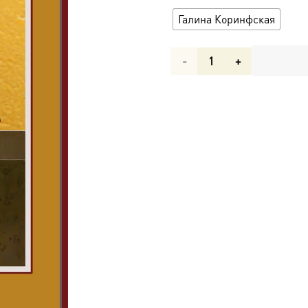
Галина Коринфская
Количество
товара
Мерная
икона
Галина
Коринфская
мученица
dm-
06964r