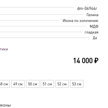
dm-06964r
Галина
Икона по золочению
МДФ
гладкая
Да
стики
14 000
₽
48 см
49 см
50 см
51 см
52 см
53 см
иконы