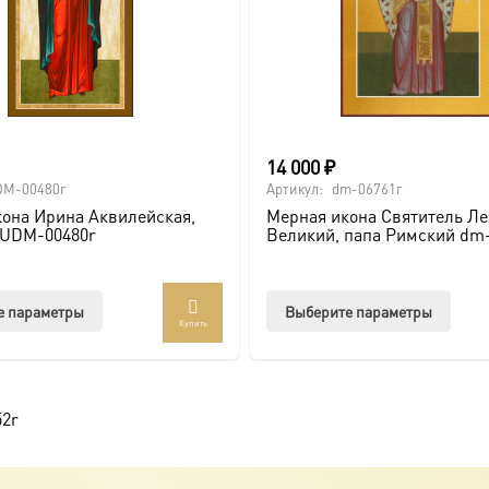
14 000
₽
DM-00480r
Артикул:
dm-06761г
она Ирина Аквилейская,
Мерная икона Святитель Ле
 UDM-00480r
Великий, папа Римский dm
Этот
Этот
е параметры
Выберите параметры
Купить
товар
товар
имеет
имее
несколько
неско
вариаций.
вари
52r
Опции
Опци
можно
можн
выбрать
выбр