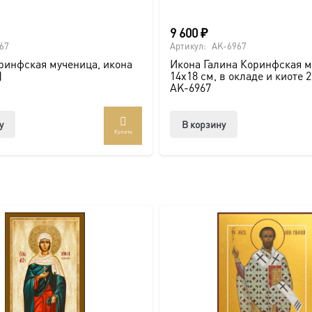
Галины Коринфской и принести в жизнь вашей маленькой Гал
9 600
₽
нный в самой традиции мерной иконы. Пусть святая мучениц
67
Артикул:
AK-6967
.
ринфская мученица, икона
Икона Галина Коринфская м
)
14х18 см, в окладе и киоте 
AK-6967
у
В корзину
Купить