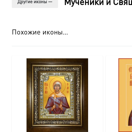
Мученики и Свя
конца.
Другие иконы —
Современная технология, сохраняющая традиции.
золочению. На доску наносится искусственное зо
которые закрепляются ультрафиолетом.
Это гаран
Похожие иконы…
Высокое качество и долговечность.
После печати 
тускнеют со временем.
Готовую икону легко можно 
Краткое житие святой мученицы Галины Коринфской
Святая Галина Коринфская пострадала за веру Христову
Декия, известного жестокими гонениями на христиан, 
Несмотря на угрозы и мучения, святая Галина осталась
от Христа, предпочтя смерть вероотступничеству. Ее 
Производство освящено.
Группа ВКонтакте:
https://vk.com/ikonaspas