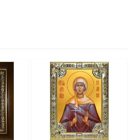
вянной основе (МДФ) методом цифровой UV-печати по
ю переносит изображение минеральными красками,
т свежесть и чистоту, не выцветают на солнце и не
 мученика Кодрата. В период правления императора
ю.
она была подвергнута жестоким пыткам, но не отреклась
околений христиан.