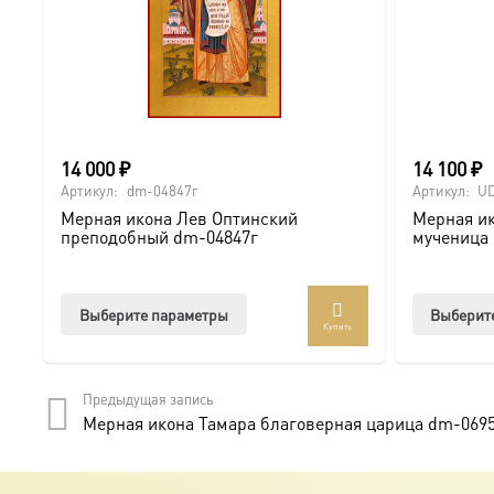
14 000
₽
14 100
₽
Артикул:
dm-04847г
Артикул:
U
Мерная икона Лев Оптинский
Мерная ик
преподобный dm-04847г
мученица
Этот
Выберите параметры
Выберит
Купить
товар
имеет
несколько
Предыдущая запись
вариаций.
Мерная икона Тамара благоверная царица dm-069
Опции
можно
выбрать