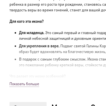
ребенка в размер его роста при рождении, становясь 
твердость веры во время гонений, станет для вашей до
Для кого эта икона?
Для младенца.
Это самый первый и главный пода
личной небесной защитницей и духовным ориенти
Для укрепления в вере.
Подвиг святой Галины Кор
образ будет вдохновлять на благочестивую жизнь,
В подарок с самым глубоким смыслом.
Икона ста
это пожелание ребенку крепкой веры, стойкости 
Что делает эту икону особенной?
Показать больше
Древняя традиция.
Мерная икона — это возрожден
самых первых дней жизни.
Мы предлагаем размер
Символ верности Христу.
Святая Галина Коринфска