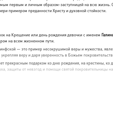
самым первым и личным образом-заступницей на всю жизнь. 
чери примером преданности Христу и духовной стойкости.
рок на Крещение или день рождения девочки с именем
Галин
ром на всем жизненном пути.
инфской — это пример несокрушимой веры и мужества, явлен
 укрепляя веру и даря уверенность в Божьем покровительств
нет прекрасным подарком ко дню рождения, на крестины, ко 
духа, защиты от невзгод и помощи святой покровительницы н
ный обычай царских семей, подчеркивающий уникальную, ли
ный ряд от 45 до 56 см, соответствующий росту большинств
я олицетворяет собой чистую веру, непоколебимую преданно