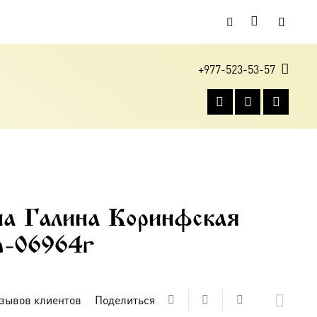
+977-523-53-57
а Галина Коринфская
m-06964r
зывов клиентов
Поделиться