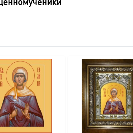
щенномученики
Данная икона — имитация рукописной, выполненная на дере
лото, после чего специальный станок с ювелирной точность
тирует срок исполнения заказа от 2 дней.
икона покрывается защитным лаком.
Минеральные краски даря
спутать с рукописной.
 в III веке вместе с другими христианами под руководством
она проявила необыкновенное мужество и верность Спасител
 непоколебимой в своей вере. Вместе с другими мучениками 
подвиг стал вдохновляющим примером стойкости для многих п