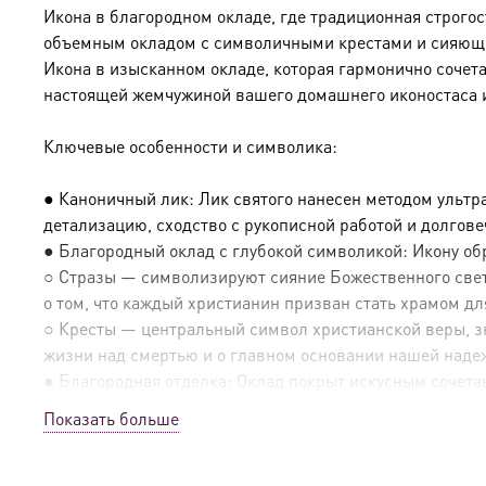
Икона в благородном окладе, где традиционная строго
объемным окладом с символичными крестами и сияющим
Икона в изысканном окладе, которая гармонично сочет
настоящей жемчужиной вашего домашнего иконостаса 
Ключевые особенности и символика:
● Каноничный лик: Лик святого нанесен методом ультр
детализацию, сходство с рукописной работой и долгов
● Благородный оклад с глубокой символикой: Икону о
○ Стразы — символизируют сияние Божественного света
о том, что каждый христианин призван стать храмом дл
○ Кресты — центральный символ христианской веры, зн
жизни над смертью и о главном основании нашей наде
● Благородная отделка: Оклад покрыт искусным сочетан
Показать больше
● Эксклюзивные детали:
○ Оборотная сторона покрыта натуральным шпоном, что