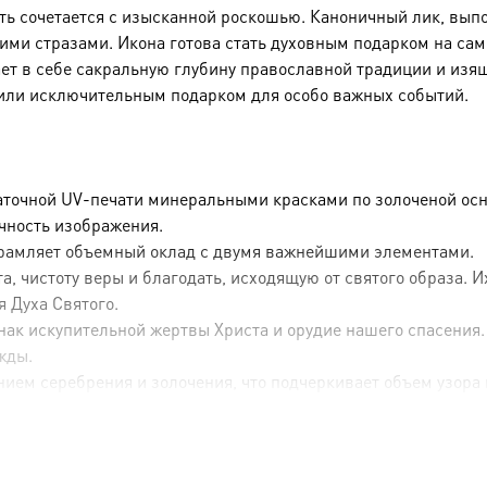
сть сочетается с изысканной роскошью. Каноничный лик, вы
и стразами. Икона готова стать духовным подарком на сам
ает в себе сакральную глубину православной традиции и изя
или исключительным подарком для особо важных событий.
аточной UV-печати минеральными красками по золоченой осн
ечность изображения.
брамляет объемный оклад с двумя важнейшими элементами.
, чистоту веры и благодать, исходящую от святого образа. 
я Духа Святого.
ак искупительной жертвы Христа и орудие нашего спасения.
жды.
ием серебрения и золочения, что подчеркивает объем узора 
 свидетельствует о высоком классе изделия.