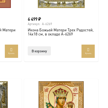
6 499
₽
Артикул:
A-6269
й Матери
Икона Божьей Матери Трех Радостей,
14х18 см, в окладе A-6269
В корзину
Купить
Купить