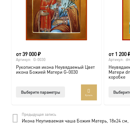
от
39 000
₽
от
1 200
Артикул:
G-0030
Артикул:
dm
Рукописная икона Неувядаемый Цвет
Неувядае
икона Божией Матери G-0030
Матери dm
коробке
Этот
Выберите параметры
Выберит
Купить
товар
имеет
несколько
Предыдущая запись
вариаций.
Икона Неупиваемая чаша Божия Матерь, 18х24 см, 
Опции