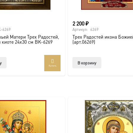
о покровителя.
2 200
₽
-6269
Артикул:
6269
ьей Матери Трех Радостей,
Трех Радостей икона Божие
и киоте 24х30 см BK-6269
(арт.06269)
сии.
ть больше уникальных работ:
https://vk.com/ikonaspas
у
В корзину
ным светом и напоминает о вечных ценностях.
Купить