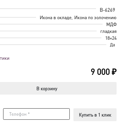
B-6269
Икона в окладе
Икона по золочению
МДФ
гладкая
18×24
Да
стики
9 000
₽
В корзину
Купить в 1 клик