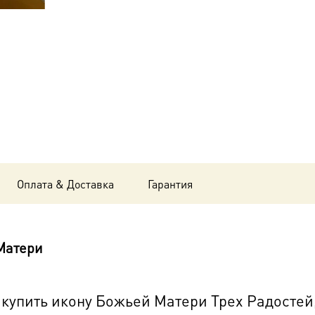
Матери
Трех
Радостей,
18х24
см, в
окладе
B-
Оплата & Доставка
Гарантия
6269
Матери
упить икону Божьей Матери Трех Радостей, 