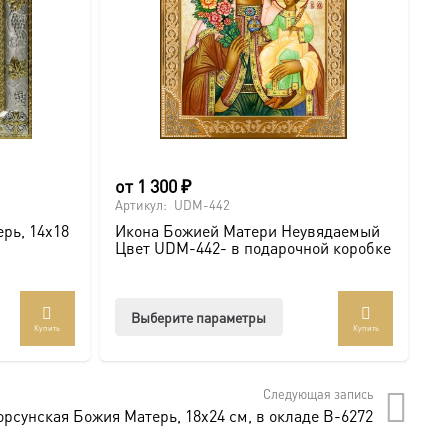
от
1 300
₽
о
Артикул:
UDM-442
Ар
рь, 14х18
Икона Божией Матери Неувядаемый
В
Цвет UDM-442- в подарочной коробке
М
к
Этот
Выберите параметры
Купить
Купить
товар
имеет
несколько
Следующая запись
вариаций.
рсунская Божия Матерь, 18х24 см, в окладе B-6272
Опции