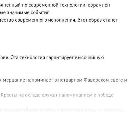
полненный по современной технологии, обрамлен
ые значимые события.
щество современного исполнения. Этот образ станет
ове. Эта технология гарантирует высочайшую
Их мерцание напоминает о нетварном Фаворском свете и
 Кресты на окладе служат напоминанием о победе
и придает образу особую торжественность и строгость.