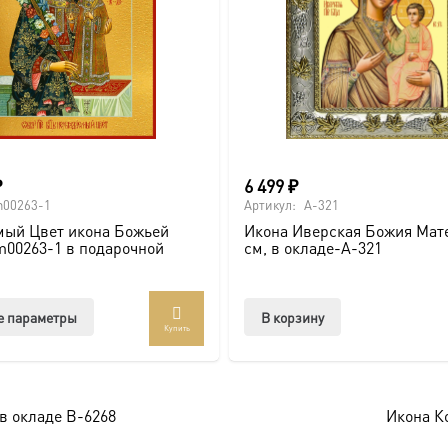
₽
6 499
₽
00263-1
Артикул:
A-321
мый Цвет икона Божьей
Икона Иверская Божия Мате
00263-1 в подарочной
см, в окладе-A-321
Этот
е параметры
В корзину
Купить
товар
имеет
несколько
вариаций.
в окладе B-6268
Икона Ко
Опции