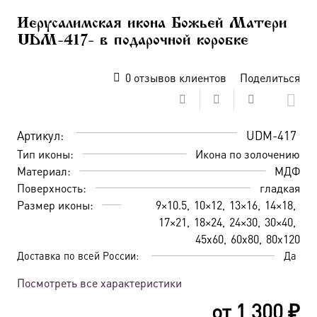
Иерусалимская икона Божьей Матери
UDM-417- в подарочной коробке
0
отзывов клиентов
Поделиться
Артикул:
UDM-417
Тип иконы:
Икона по золочению
Материал:
МДФ
Поверхность:
гладкая
Размер иконы:
9×10.5
10×12
13×16
14×18
17×21
18×24
24×30
30×40
45х60
60х80
80х120
Доставка по всей России:
Да
Посмотреть все характеристики
от
1 300
₽