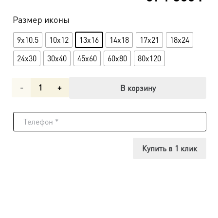
Размер иконы
9x10.5
10x12
13x16
14x18
17x21
18x24
24x30
30x40
45х60
60х80
80х120
Количество
В корзину
товара
Иерусалимская
икона
Купить в 1 клик
Божьей
Матери
UDM-