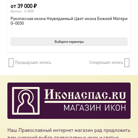
от
39 000
₽
Артикул:
G-0030
Рукописная икона Неувядаемый Цвет икона Божией Матери
G-0030
Этот
Выберите параметры
товар
имеет
Предыдущая запись
Следующая запись
нескол
вариац
Опции
можно
выбрат
на
страни
товара.
Наш Православный интернет магазин рад предложить
вам широкий выбор православных икон и святых