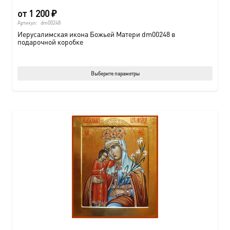
от
1 200
₽
Артикул:
dm00248
Иерусалимская икона Божьей Матери dm00248 в
подарочной коробке
Этот
Выберите параметры
товар
имеет
нескол
вариац
Опции
можно
выбрат
на
страни
товара.