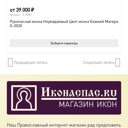
от
39 000
₽
Артикул:
G-0030
Рукописная икона Неувядаемый Цвет икона Божией Матери
G-0030
Этот
Выберите параметры
товар
имеет
Предыдущая запись
Следующая запись
нескол
вариац
Опции
можно
выбрат
на
страни
товара.
Наш Православный интернет магазин рад предложить