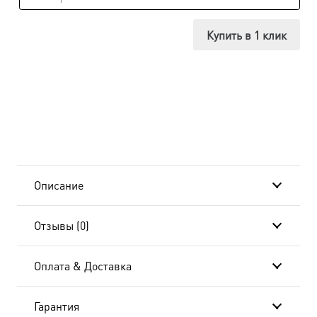
Икона
Владимирская
Купить в 1 клик
Божия
Матерь,
14х18
см, в
окладе
Описание
и
Отзывы (0)
киоте
20x24
Оплата & Доставка
см
Гарантия
AK-