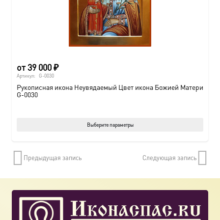
от
39 000
₽
Артикул:
G-0030
Рукописная икона Неувядаемый Цвет икона Божией Матери
G-0030
Этот
Выберите параметры
товар
имеет
Предыдущая запись
Следующая запись
нескол
вариац
Опции
можно
выбрат
на