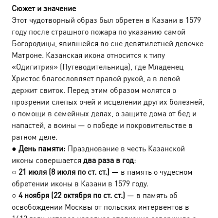
Сюжет и значение
Этот чудотворный образ был обретен в Казани в 1579
году после страшного пожара по указанию самой
Богородицы, явившейся во сне девятилетней девочке
Матроне. Казанская икона относится к типу
«Одигитрия» (Путеводительница), где Младенец
Христос благословляет правой рукой, а в левой
держит свиток. Перед этим образом молятся о
прозрении слепых очей и исцелении других болезней,
о помощи в семейных делах, о защите дома от бед и
напастей, а воины — о победе и покровительстве в
ратном деле.
●
День памяти:
Празднование в честь Казанской
иконы совершается
два раза в год
:
○
21 июля (8 июля по ст. ст.)
— в память о чудесном
обретении иконы в Казани в 1579 году.
○
4 ноября (22 октября по ст. ст.)
— в память об
освобождении Москвы от польских интервентов в