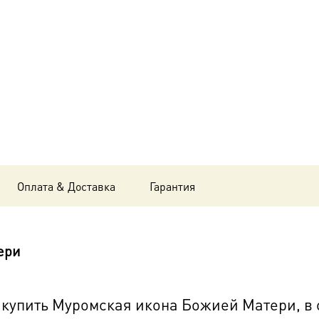
Божией
Матери,
в
окладе
и
киоте
24х30
Оплата & Доставка
Гарантия
см
BK-
ери
6361
купить Муромская икона Божией Матери, в о