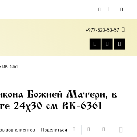
+977-523-53-57
м BK-6361
икона Божией Матери, в
оте 24х30 см BK-6361
зывов клиентов
Поделиться