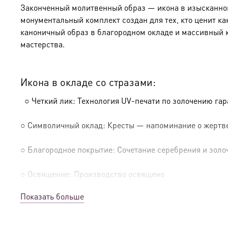
Законченный молитвенный образ — икона в изысканном 
монументальный комплект создан для тех, кто ценит ка
каноничный образ в благородном окладе и массивный 
мастерства.
Икона в окладе со стразами:
○ Четкий лик: Технология UV-печати по золочению га
○ Символичный оклад: Кресты — напоминание о жертве
○ Благородное покрытие: Сочетание серебрения и золо
○ Освящение: Производство освящено
Показать больше
Солидный киот из натурального дерева: