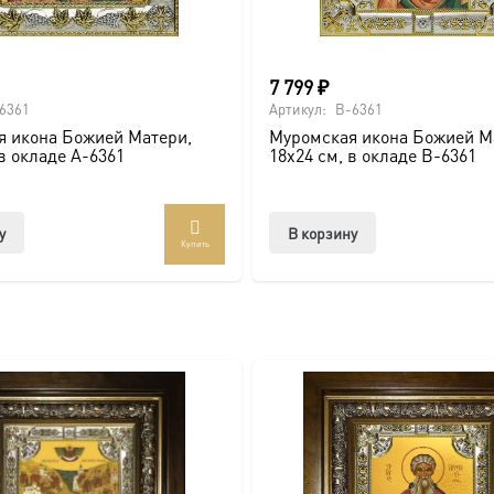
и по золочению.
 крестами.
7 799
₽
6361
Артикул:
B-6361
 икона Божией Матери,
Муромская икона Божией М
 в окладе A-6361
18х24 см, в окладе B-6361
у
В корзину
Купить