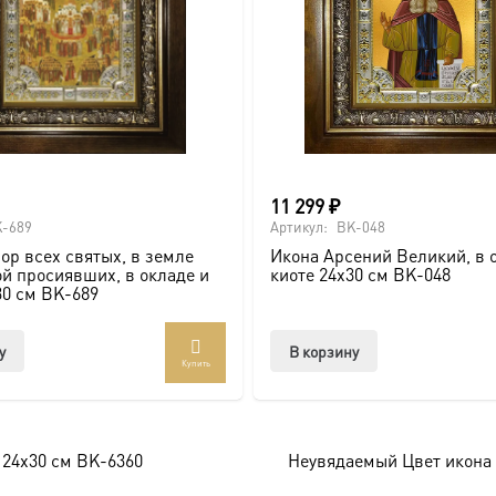
ие, Крещение, юбилей).
11 299
₽
почитаемого образа в стильном и солидном обрамлении.
-689
Артикул:
BK-048
ор всех святых, в земле
Икона Арсений Великий, в 
й просиявших, в окладе и
киоте 24х30 см BK-048
30 см BK-689
оссии. Подписывайтесь на нашу группу ВКонтакте:
https://vk
у
В корзину
Купить
брамление для вашей иконы, придающее образу особую значи
 24х30 см BK-6360
Неувядаемый Цвет икона 