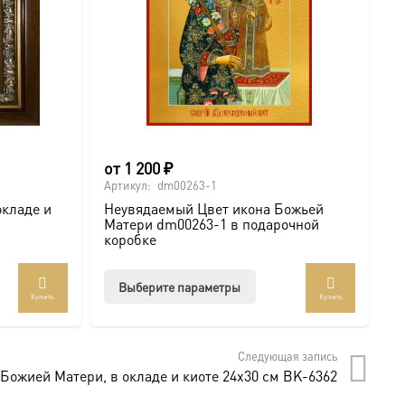
от
1 200
₽
6
Артикул:
dm00263-1
Ар
окладе и
Неувядаемый Цвет икона Божьей
И
Матери dm00263-1 в подарочной
с
коробке
.com/ikonaspas
Этот
Выберите параметры
Купить
Купить
товар
мость и монументальность.
имеет
несколько
Следующая запись
вариаций.
Божией Матери, в окладе и киоте 24х30 см BK-6362
Опции