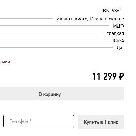
BK-6361
Икона в киоте
Икона в окладе
МДФ
гладкая
18×24
Да
стики
11 299
₽
В корзину
Купить в 1 клик