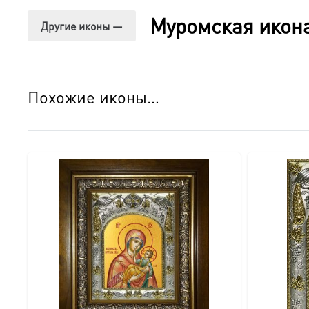
○ Вместительный и надежный: Размеры ≈24×30×5 см и 
Муромская икон
Другие иконы —
○ Натуральное дерево: Каждый киот изготавливается вр
○ Защитное стекло: Надежно оберегает икону от пыли, 
Похожие иконы…
○ Конструкция «книжка»: Удобная распашная система по
○ Золотая петелька: Надежный элемент для навешиван
Детали изгот
овления:
● Икона:
○ Размер: 18×24 см.
○ Основа: МДФ.