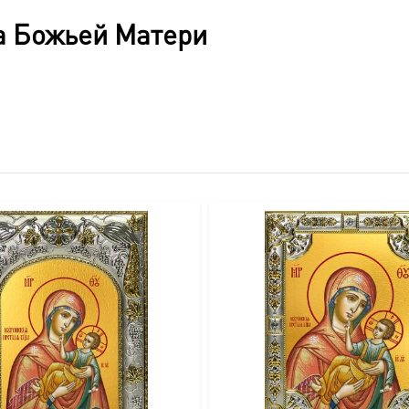
толщина в 5 см создают ощутимо массивную, прочную конст
а Божьей Матери
учную из массива дерева, что подчеркивает его эксклюзивно
влаги и случайных повреждений.
зволяет легко открыть киот для доступа к иконе.
ия на стену, дополняющий общий благородный вид.