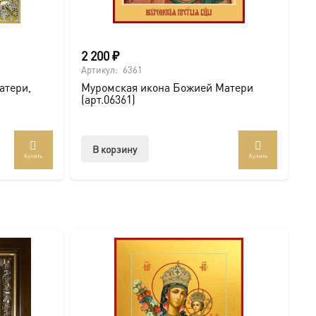
2 200
₽
Артикул:
6361
атери,
Муромская икона Божией Матери
(арт.06361)
В корзину
Купить
Купить