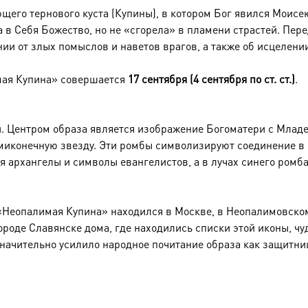
щего тернового куста (Купины), в котором Бог явился Моисе
в Себя Божество, но не «сгорела» в пламени страстей. Перед
ии от злых помыслов и наветов врагов, а также об исцелени
мая Купина» совершается
17 сентября (4 сентября по ст. ст.)
.
. Центром образа является изображение Богоматери с Мла
иконечную звезду. Эти ромбы символизируют соединение в 
ся архангелы и символы евангелистов, а в лучах синего ромб
Неопалимая Купина» находился в Москве, в Неопалимовском 
 городе Славянске дома, где находились списки этой иконы, 
начительно усилило народное почитание образа как защитниц