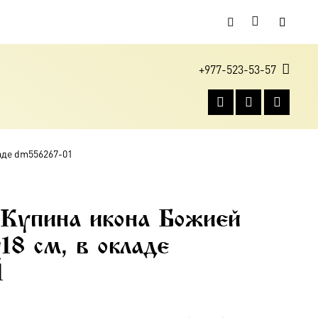
+977-523-53-57
аде dm556267-01
Купина икона Божией
18 см, в окладе
1