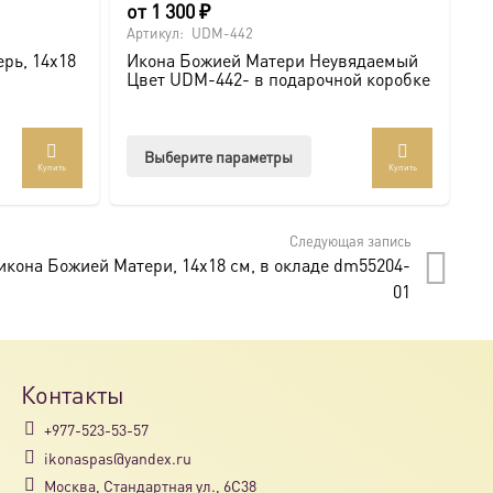
от
1 300
₽
о
Артикул:
UDM-442
Ар
рь, 14х18
Икона Божией Матери Неувядаемый
В
Цвет UDM-442- в подарочной коробке
М
к
Этот
Выберите параметры
Купить
Купить
товар
имеет
несколько
Следующая запись
вариаций.
кона Божией Матери, 14х18 см, в окладе dm55204-
Опции
01
можно
выбрать
на
странице
Контакты
товара.
+977-523-53-57
ikonaspas@yandex.ru
Москва, Стандартная ул., 6С38