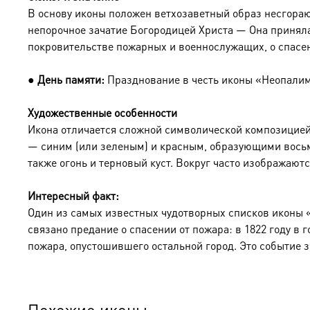
В основу иконы положен ветхозаветный образ несгораю
непорочное зачатие Богородицей Христа — Она приняла 
покровительстве пожарных и военнослужащих, о спасен
●
День памяти:
Празднование в честь иконы «Неопали
Художественные особенности
Икона отличается сложной символической композицией
— синим (или зеленым) и красным, образующими восьм
также огонь и терновый куст. Вокруг часто изображают
Интересный факт:
Один из самых известных чудотворных списков иконы «
связано предание о спасении от пожара: в 1822 году в
пожара, опустошившего остальной город. Это событие з
Похожие иконы…