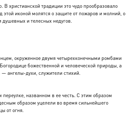
ю. В христианской традиции это чудо прообразовало
 этой иконой молятся о защите от пожаров и молний, о
и душевных и телесных недугов.
денцем, окруженное двумя четырехконечными ромбами
Богородице божественной и человеческой природы, а
а — ангелы-духи, служители стихий.
переулке, названном в ее честь. С этим образом
чудесным образом уцелели во время сильнейшего
ы от огня.