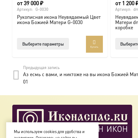
от
39 000
₽
от
1 200
Артикул:
G-0030
Артикул:
dm
Рукописная икона Неувядаемый Цвет
Неувядае
икона Божией Матери G-0030
Матери dm
коробке
Этот
Выберите параметры
Выберит
Купить
товар
имеет
несколько
Предыдущая запись
вариаций.
Аз есмь с вами, и никтоже на вы икона Божией Мат
Опции
01
можно
выбрать
на
странице
товара.
Мы используем cookies для удобства и
аналитики. Оставаясь на сайте вы