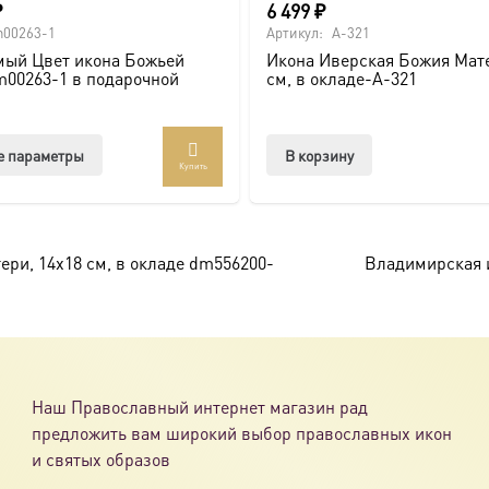
₽
6 499
₽
00263-1
Артикул:
A-321
мый Цвет икона Божьей
Икона Иверская Божия Мате
00263-1 в подарочной
см, в окладе-A-321
Этот
е параметры
В корзину
Купить
товар
имеет
несколько
вариаций.
ери, 14х18 см, в окладе dm556200-
Владимирская и
Опции
можно
выбрать
на
странице
Наш Православный интернет магазин рад
товара.
предложить вам широкий выбор православных икон
и святых образов