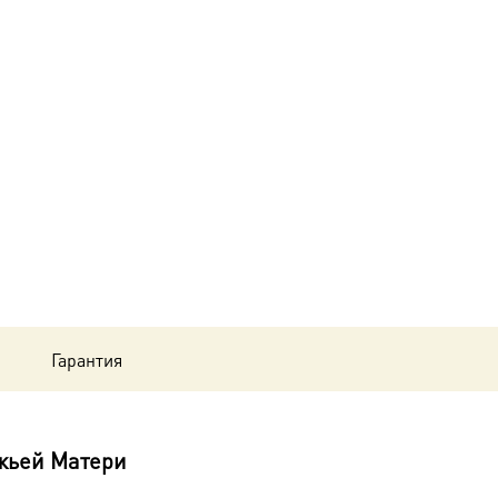
Неопалимая
Купина
икона
Божией
Матери,
14х18
см, в
окладе
dm556267-
Гарантия
01
жьей Матери