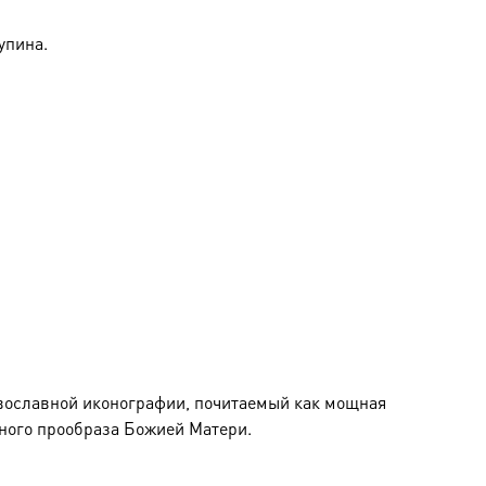
упина.
вославной иконографии, почитаемый как мощная
тного прообраза Божией Матери.