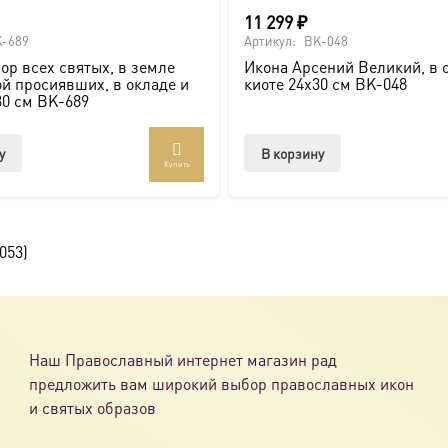
11 299
₽
-689
Артикул:
BK-048
ор всех святых, в земле
Икона Арсений Великий, в 
й просиявших, в окладе и
киоте 24х30 см BK-048
30 см BK-689
у
В корзину
Купить
053)
Наш Православный интернет магазин рад
предложить вам широкий выбор православных икон
и святых образов