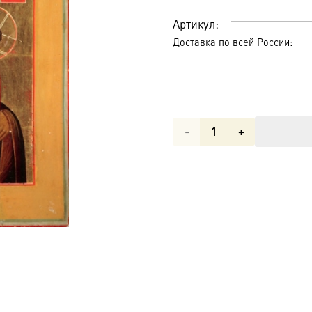
Артикул:
Доставка по всей России:
Количество
товара
Тихвинская
икона
Божией
Матери
(арт.02063)