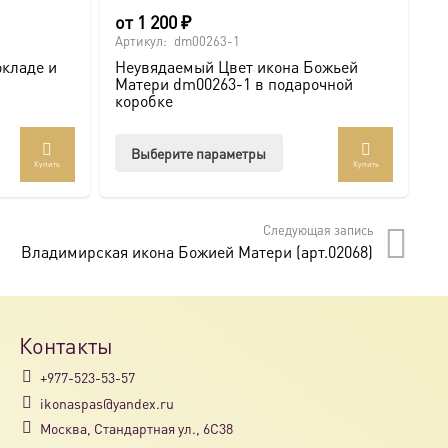
от
1 200
₽
6
Артикул:
dm00263-1
Ар
окладе и
Неувядаемый Цвет икона Божьей
И
Матери dm00263-1 в подарочной
с
коробке
Этот
Выберите параметры
Купить
Купить
товар
имеет
несколько
Следующая запись
вариаций.
Владимирская икона Божией Матери (арт.02068)
Опции
можно
выбрать
на
Контакты
странице
+977-523-53-57
товара.
ikonaspas@yandex.ru
Москва, Стандартная ул., 6С38