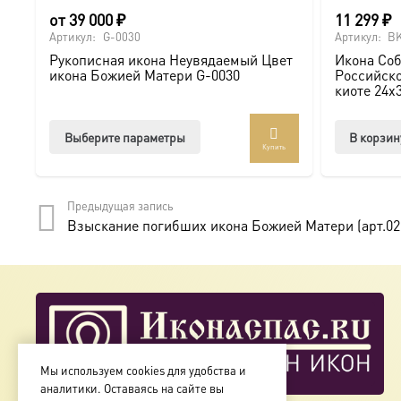
от
39 000
₽
11 299
₽
Артикул:
G-0030
Артикул:
BK
Рукописная икона Неувядаемый Цвет
Икона Соб
икона Божией Матери G-0030
Российско
киоте 24х
Этот
Выберите параметры
В корзин
Купить
товар
имеет
несколько
Предыдущая запись
вариаций.
Взыскание погибших икона Божией Матери (арт.02
Опции
можно
выбрать
на
странице
товара.
Мы используем cookies для удобства и
аналитики. Оставаясь на сайте вы