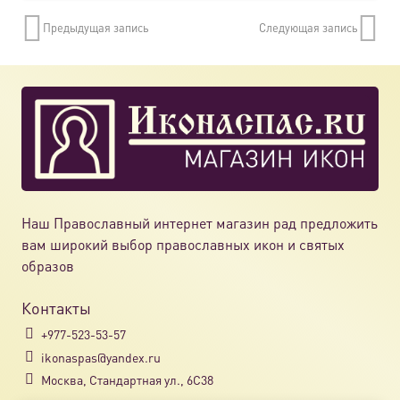
имеет
Предыдущая запись
Следующая запись
нескол
вариац
Опции
можно
выбрат
на
страни
товара.
Наш Православный интернет магазин рад предложить
вам широкий выбор православных икон и святых
образов
Контакты
+977-523-53-57
ikonaspas@yandex.ru
Москва, Стандартная ул., 6С38