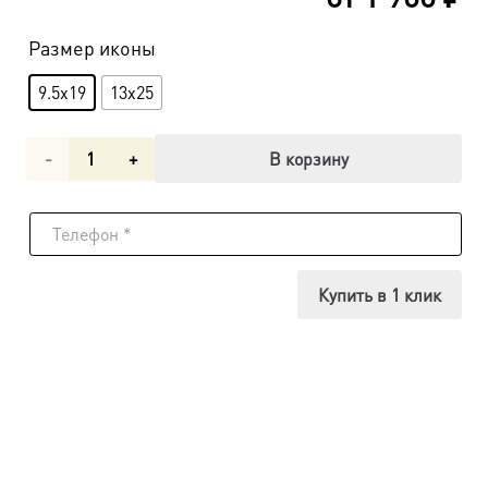
Размер иконы
9.5x19
13x25
Количество
В корзину
товара
Вифлеемская
икона
Купить в 1 клик
Божьей
Матери
dm00249
в