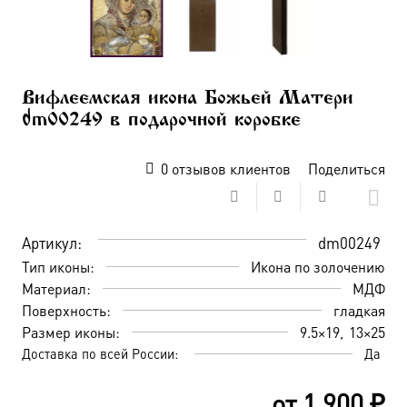
Вифлеемская икона Божьей Матери
dm00249 в подарочной коробке
0
отзывов клиентов
Поделиться
Артикул:
dm00249
Тип иконы:
Икона по золочению
Материал:
МДФ
Поверхность:
гладкая
Размер иконы:
9.5×19
13×25
Доставка по всей России:
Да
от
1 900
₽