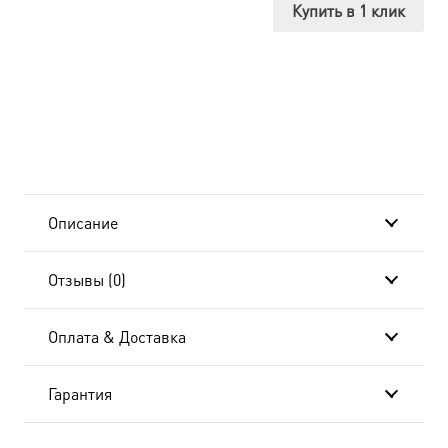
икона
Купить в 1 клик
Божией
Матери,
14х18
см, в
окладе
Описание
dm554206-
Отзывы (0)
01
Оплата & Доставка
Гарантия