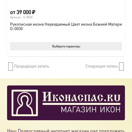
от
39 000
₽
Артикул:
G-0030
Рукописная икона Неувядаемый Цвет икона Божией Матери
G-0030
Этот
Выберите параметры
товар
имеет
Предыдущая запись
Следующая запись
нескол
вариац
Опции
можно
выбрат
на
страни
товара.
Наш Православный интернет магазин рад предложить