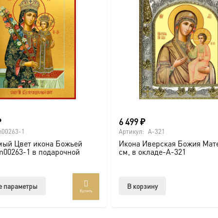
₽
6 499
₽
00263-1
Артикул:
A-321
мый Цвет икона Божьей
Икона Иверская Божия Мате
00263-1 в подарочной
см, в окладе-A-321
Этот
е параметры
В корзину
Купить
товар
имеет
несколько