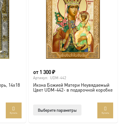
от
1 300
₽
о
Артикул:
UDM-442
Ар
рь, 14х18
Икона Божией Матери Неувядаемый
В
Цвет UDM-442- в подарочной коробке
М
к
Этот
Выберите параметры
Купить
Купить
товар
имеет
несколько