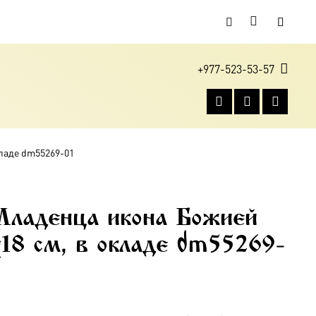
+977-523-53-57
кладе dm55269-01
Младенца икона Божией
18 см, в окладе dm55269-