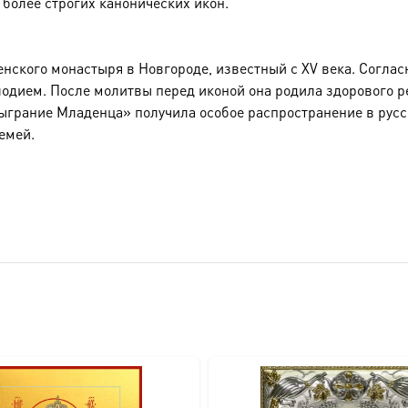
т более строгих канонических икон.
енского монастыря в Новгороде, известный с XV века. Согла
дием. После молитвы перед иконой она родила здорового реб
ыграние Младенца» получила особое распространение в русс
емей.