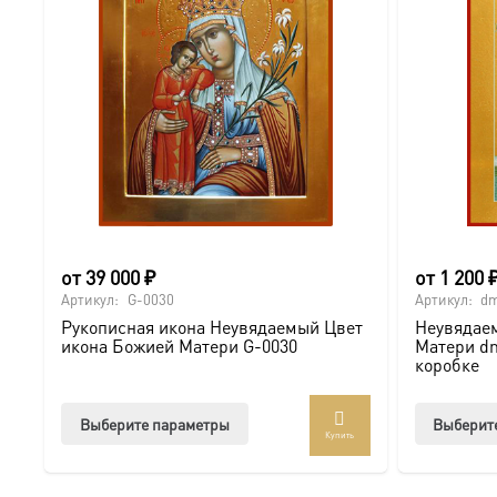
от
39 000
₽
от
1 200
Артикул:
G-0030
Артикул:
dm
Рукописная икона Неувядаемый Цвет
Неувядае
икона Божией Матери G-0030
Матери dm
коробке
Этот
Выберите параметры
Выберит
Купить
товар
имеет
несколько