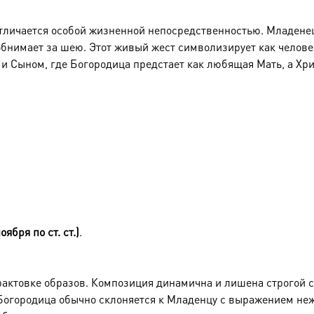
 отличается особой жизненной непосредственностью. Младен
обнимает за шею. Этот живый жест символизирует как челове
и Сыном, где Богородица предстает как любящая Мать, а Хр
оября по ст. ст.)
.
трактовке образов. Композиция динамична и лишена строго
 Богородица обычно склоняется к Младенцу с выражением не