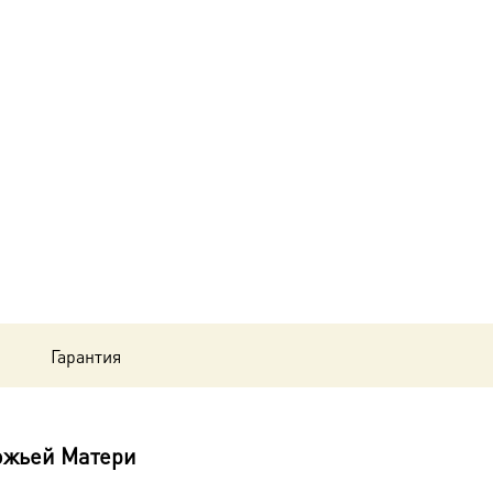
Взыграние
Младенца
икона
Божией
Матери,
14х18
см, в
окладе
dm55269-
Гарантия
01
ожьей Матери