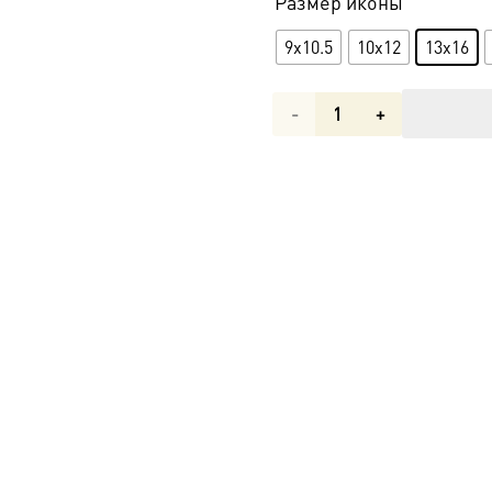
Размер иконы
9x10.5
10x12
13x16
Количество
товара
Икона
Евдокия
Кузьминова,
Серафим
Булашов,
Екатерина
Черкасова