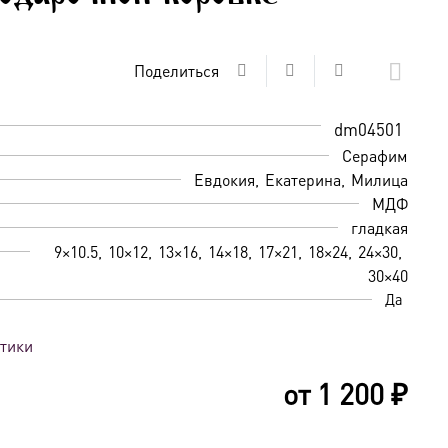
Поделиться
dm04501
Серафим
Евдокия
Екатерина
Милица
МДФ
гладкая
9×10.5
10×12
13×16
14×18
17×21
18×24
24×30
30×40
Да
стики
от
1 200
₽