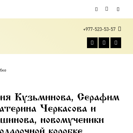
+977-523-53-57
бке
кия Кузьминова, Серафим
атерина Черкасова и
шинова, новомученики
одарочной коробке