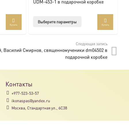
UDM-453-1 в подарочной коробке
U
Этот
Выберите параметры
Купить
Купить
товар
имеет
несколько
Следующая запись
вариаций.
й, Василий Смирнов, священномученики dm04502 в
Опции
подарочной коробке
можно
выбрать
на
странице
Контакты
товара.
+977-523-53-57
ikonaspas@yandex.ru
Москва, Стандартная ул., 6С38