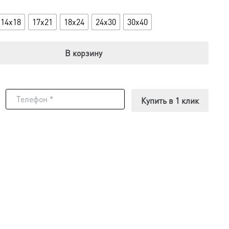
14x18
17x21
18x24
24x30
30x40
В корзину
Купить в 1 клик