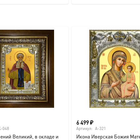
com/ikonaspas
6 499
₽
-048
Артикул:
A-321
ений Великий, в окладе и
Икона Иверская Божия Мате