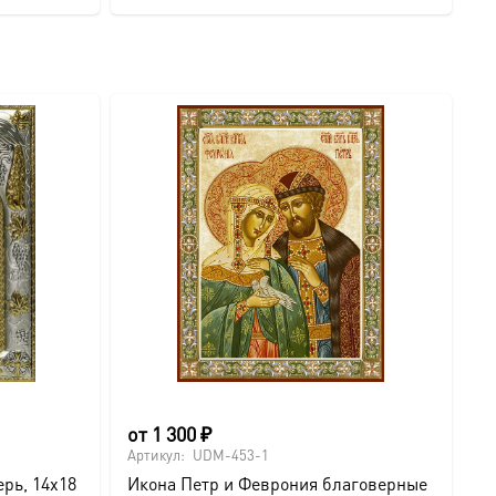
имеет
несколько
вариаций.
Опции
можно
выбрать
на
странице
товара.
от
1 300
₽
о
Артикул:
UDM-453-1
Ар
рь, 14х18
Икона Петр и Феврония благоверные
И