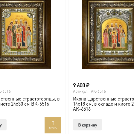
вителя.
ва.
или образов покровителей семьи).
9 600
₽
-6516
Артикул:
AK-6516
ственные страстотерпцы, в
Икона Царственные страсто
киоте 24х30 см BK-6516
14х18 см, в окладе и киоте 
AK-6516
ссии. Также можно заказать икону в окладе и киоте.
у
В корзину
товлена под заказ по вашим размерам.
Купить