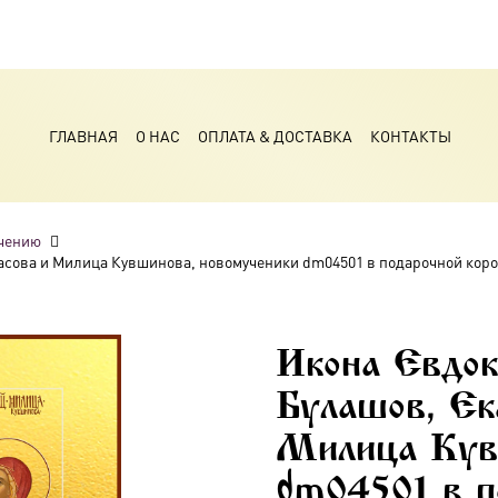
ГЛАВНАЯ
О НАС
ОПЛАТА & ДОСТАВКА
КОНТАКТЫ
чению
асова и Милица Кувшинова, новомученики dm04501 в подарочной коро
Икона Евдо
Булашов, Ек
Милица Кув
dm04501 в п