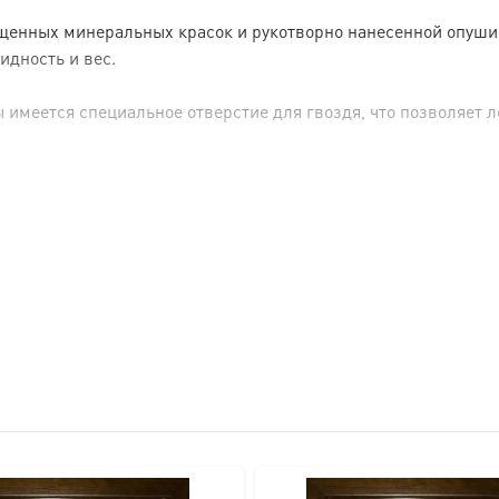
енных минеральных красок и рукотворно нанесенной опуши (р
идность и вес.
имеется специальное отверстие для гвоздя, что позволяет ле