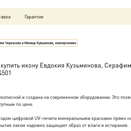
и
Милица
тавка
Гарантия
Кувшинова,
новомученики
ина Черкасова и Милица Кувшинова, новомученики
dm04501
в
купить икону Евдокия Кузьминова, Серафим
4501
подарочной
коробке
укописной и создана на современном оборудовании. Это позв
тупным по цене.
тодом цифровой UV-печати минеральными красками прямо на 
рытие лаком надежно защищает образ от влаги и истирания.