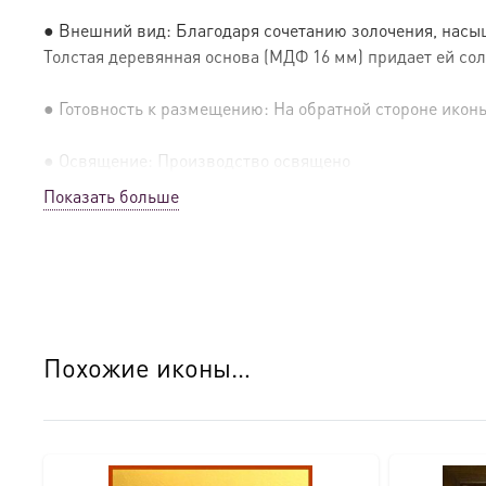
● Внешний вид: Благодаря сочетанию золочения, насыщ
Толстая деревянная основа (МДФ 16 мм) придает ей сол
● Готовность к размещению: На обратной стороне иконы 
● Освящение: Производство освящено
Показать больше
● Детали изготовления:
● Основа: МДФ, толщина 16 мм.
● Техника: Цифровая UV-печать по золочению.
Похожие иконы…
● Краски: Стойкие минеральные.
● Отделка: Ручное нанесение опуши, лаковое покрытие.
Для кого этот образ?