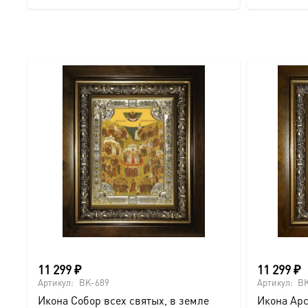
имеет
Подписывайтесь на нашу группу ВКонтакте:
https://vk.
несколько
вариаций.
Опции
можно
выбрать
на
странице
товара.
11 299
₽
11 299
₽
Артикул:
BK-689
Артикул:
BK
Икона Собор всех святых, в земле
Икона Арс