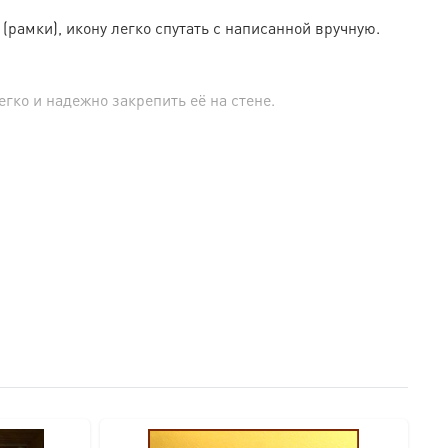
амки), икону легко спутать с написанной вручную.
гко и надежно закрепить её на стене.