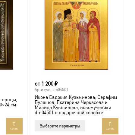
от
1 200
₽
Артикул:
dm04501
Икона Евдокия Кузьминова, Серафим
терпцы,
Булашов, Екатерина Черкасова и
20×24 см-
Милица Кувшинова, новомученики
dm04501 в подарочной коробке
Этот
Выберите параметры
Купить
Купить
товар