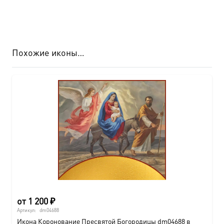
Похожие иконы…
от
1 200
₽
Артикул:
dm04688
Икона Коронование Пресвятой Богородицы dm04688 в