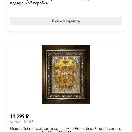
подарочной коробке
Этот
Выберите параметры
товар
имеет
нескол
вариац
Опции
можно
выбрат
на
страни
товара.
11 299
₽
Артикул:
BK-689
Икона Собор всех святых, в земле Российской просиявших,