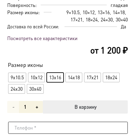
Поверхность:
гладкая
Размер иконы:
9×10.5
10×12
13×16
14×18
17×21
18×24
24×30
30×40
Доставка по всей России:
Да
Посмотреть все характеристики
от
1 200
₽
Размер иконы
9x10.5
10x12
13x16
14x18
17x21
18x24
24x30
30x40
Количество
В корзину
товара
Икона