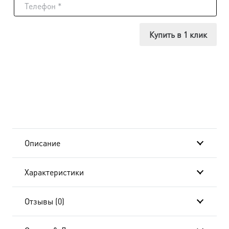
Икона
Сорок
Купить в 1 клик
мучеников
Севастийских,
в
окладе
и
Описание
киоте
Характеристики
24х30
см
Отзывы (0)
BK-