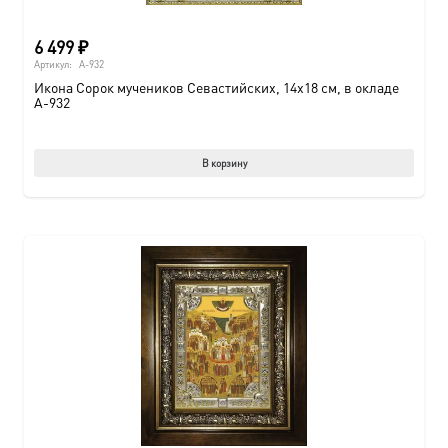
6 499
₽
Артикул:
A-932
Икона Сорок мучеников Севастийских, 14х18 см, в окладе
A-932
В корзину