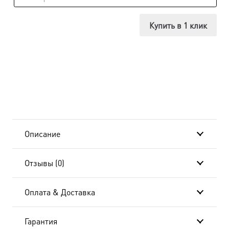
Икона
Ангел
Купить в 1 клик
Хранитель,
14х18
см, в
окладе
и
Описание
киоте
Отзывы (0)
20x24
см
Оплата & Доставка
AK-
Гарантия
186