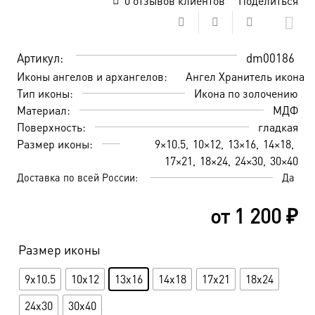
0
отзывов клиентов
Поделиться
Артикул:
dm00186
Иконы ангелов и архангелов:
Ангел Хранитель икона
Тип иконы:
Икона по золочению
Материал:
МДФ
Поверхность:
гладкая
Размер иконы:
9×10.5
10×12
13×16
14×18
17×21
18×24
24×30
30×40
Доставка по всей России:
Да
от
1 200
₽
Размер иконы
9x10.5
10x12
13x16
14x18
17x21
18x24
24x30
30x40