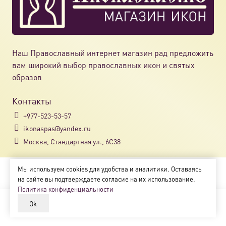
Наш Православный интернет магазин рад предложить
вам широкий выбор православных икон и святых
образов
Контакты
+977-523-53-57
ikonaspas@yandex.ru
Москва, Стандартная ул., 6С38
Мы используем cookies для удобства и аналитики. Оставаясь
Copyright © 2018-2025
на сайте вы подтверждаете согласие на их использование.
Магазин православных икон «ikonaspas.ru»
Политика конфиденциальности
Ok
В корзину