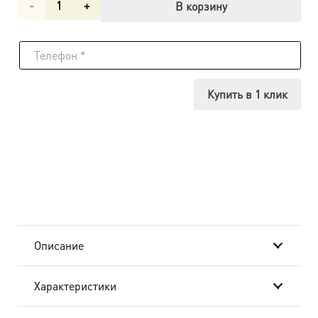
Количество
В корзину
товара
Икона
Михаил
Купить в 1 клик
Архангел,
14х18
см, в
окладе
A-
Описание
163
Характеристики