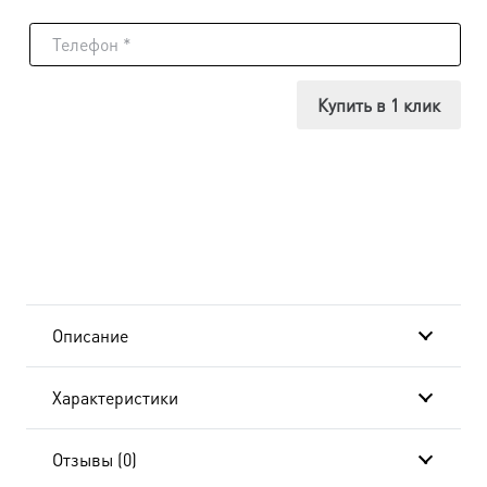
товара
Икона
Михаил
Купить в 1 клик
Архангел,
24x30
см, в
окладе
и
Описание
киоте
Характеристики
BK-
163
Отзывы (0)