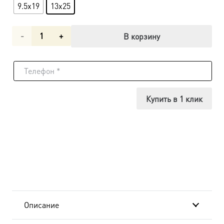
9.5x19
13x25
Количество
В корзину
товара
Икона
Михаил
Купить в 1 клик
Архангел
dm00196
в
подарочной
коробке
Описание