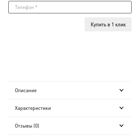
Икона
Господь
Купить в 1 клик
Вседержитель,
18х24
см, в
окладе
B-
Описание
4112
Характеристики
Отзывы (0)