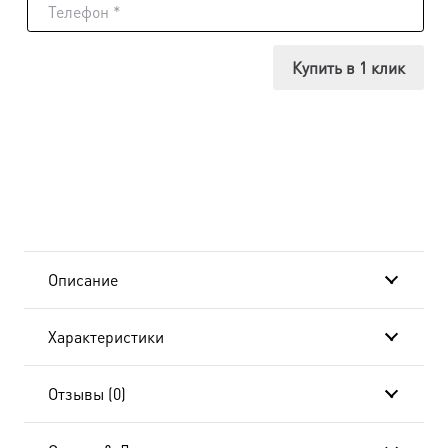
Икона
Господь
Купить в 1 клик
Вседержитель,
в
окладе
и
киоте
Описание
24х30
Характеристики
см
BK-
Отзывы (0)
4112