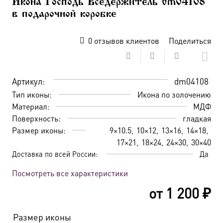
Икона Господь Вседержитель dm04108
в подарочной коробке
0
отзывов клиентов
Поделиться
Артикул:
dm04108
Тип иконы:
Икона по золочению
Материал:
МДФ
Поверхность:
гладкая
Размер иконы:
9×10.5
10×12
13×16
14×18
17×21
18×24
24×30
30×40
Доставка по всей России:
Да
Посмотреть все характеристики
от
1 200
₽
Размер иконы