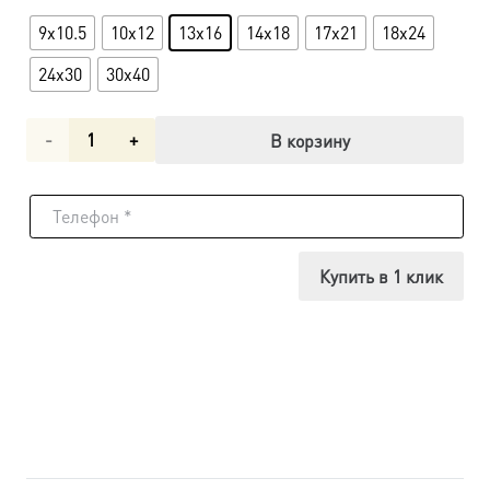
9x10.5
10x12
13x16
14x18
17x21
18x24
24x30
30x40
Количество
В корзину
товара
Икона
Господь
Купить в 1 клик
Вседержитель
dm04108
в
подарочной
коробке