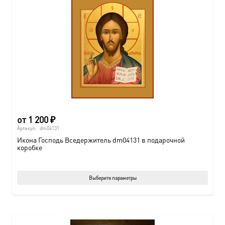
от
1 200
₽
Артикул:
dm04131
Икона Господь Вседержитель dm04131 в подарочной
коробке
Этот
Выберите параметры
товар
имеет
нескол
вариац