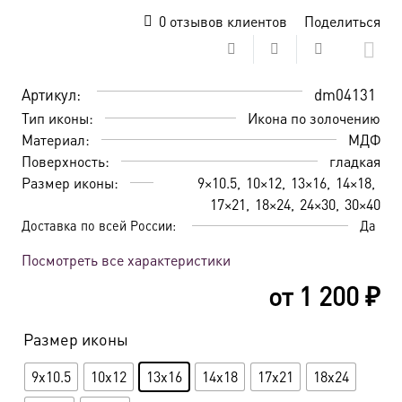
0
отзывов клиентов
Поделиться
Артикул:
dm04131
Тип иконы:
Икона по золочению
Материал:
МДФ
Поверхность:
гладкая
Размер иконы:
9×10.5
10×12
13×16
14×18
17×21
18×24
24×30
30×40
Доставка по всей России:
Да
Посмотреть все характеристики
от
1 200
₽
Размер иконы
9x10.5
10x12
13x16
14x18
17x21
18x24