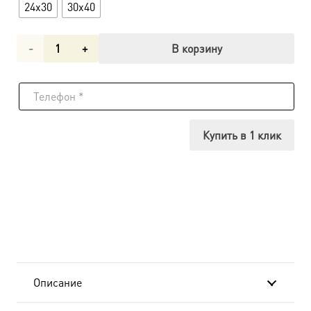
24x30
30x40
Количество
В корзину
товара
Икона
Господь
Купить в 1 клик
Вседержитель
dm04131
в
подарочной
коробке
Описание