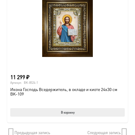
Опции
можно
выбрат
на
страни
товара.
11 299
₽
Артикул:
BK-8524-1
Икона Господь Вседержитель, в окладе и киоте 24х30 см
BK-109
В корзину
Предыдущая запись
Следующая запись