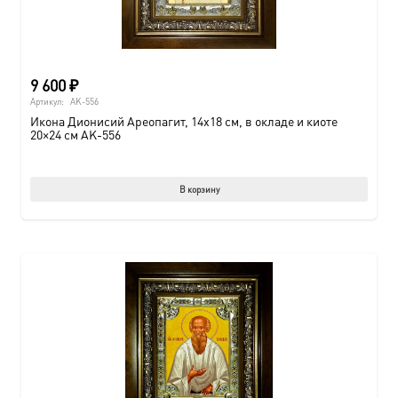
9 600
₽
Артикул:
AK-556
Икона Дионисий Ареопагит, 14х18 см, в окладе и киоте
20×24 см AK-556
В корзину