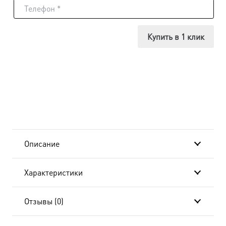
Икона
Дионисий
Купить в 1 клик
Ареопагит,
24x30
см, в
окладе
и
Описание
киоте
Характеристики
BK-
556
Отзывы (0)