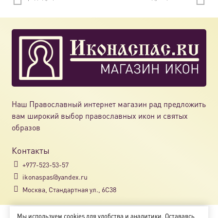
вариац
Опции
можно
выбрат
на
страни
товара.
Наш Православный интернет магазин рад предложить
вам широкий выбор православных икон и святых
образов
Контакты
+977-523-53-57
ikonaspas@yandex.ru
Москва, Стандартная ул., 6С38
Мы используем cookies для удобства и аналитики. Оставаясь