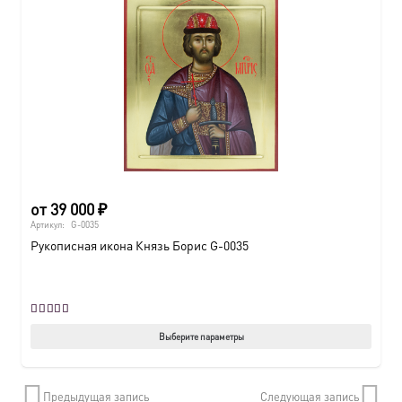
вариац
Опции
можно
выбрат
на
страни
товара.
от
39 000
₽
Артикул:
G-0035
Рукописная икона Князь Борис G-0035
Оценка
5.00
из 5
Этот
Выберите параметры
товар
имеет
Предыдущая запись
Следующая запись
нескол