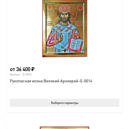
от
36 400
₽
Артикул:
G-0014
Рукописная икона Великий Архиерей-G-0014
Этот
Выберите параметры
товар
имеет
нескол