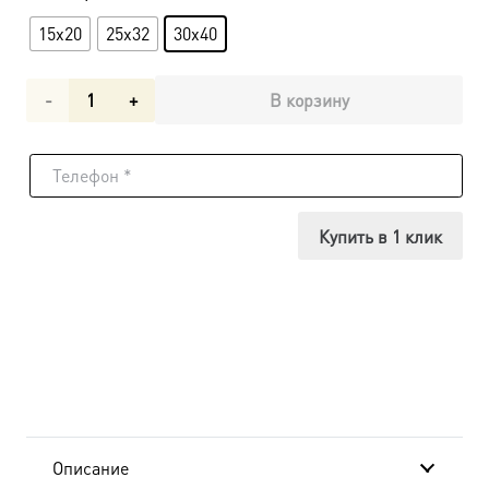
15х20
25х32
30x40
Количество
В корзину
товара
Рукописная
икона
Купить в 1 клик
Великий
Архиерей-
G-
0014
Описание