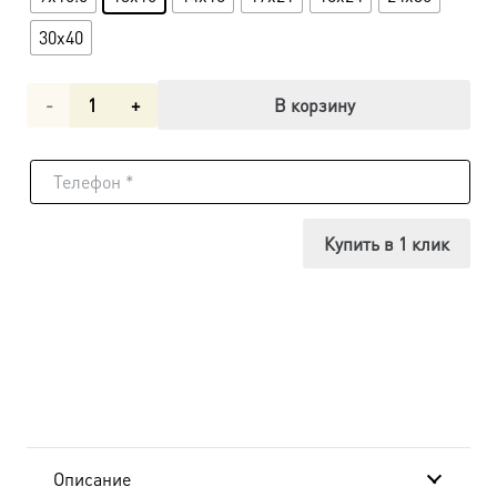
30x40
Количество
В корзину
товара
Икона
Адриан
Купить в 1 клик
и
Наталия
UDM-
354 в
подарочной
Описание