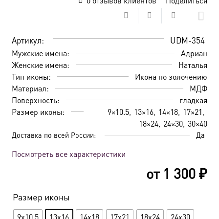
0
отзывов клиентов
Поделиться
Артикул:
UDM-354
Мужские имена:
Адриан
Женские имена:
Наталья
Тип иконы:
Икона по золочению
Материал:
МДФ
Поверхность:
гладкая
Размер иконы:
9×10.5
13×16
14×18
17×21
18×24
24×30
30×40
Доставка по всей России:
Да
Посмотреть все характеристики
от
1 300
₽
Размер иконы
9x10.5
13x16
14x18
17x21
18x24
24x30