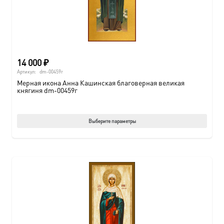
14 000
₽
Артикул:
dm-00459г
Мерная икона Анна Кашинская благоверная великая
княгиня dm-00459г
Этот
Выберите параметры
товар
имеет
нескол
вариац
Опции
можно
выбрат
на