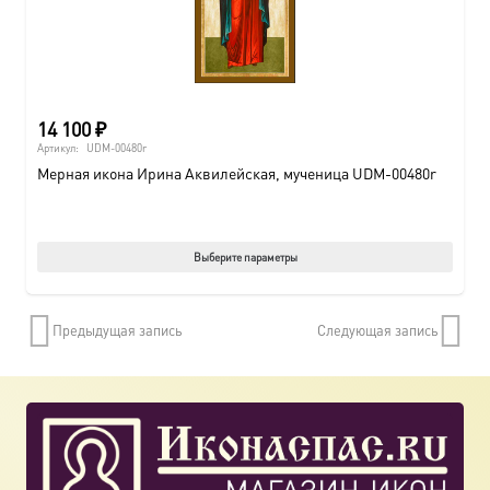
страни
товара.
14 100
₽
Артикул:
UDM-00480r
Мерная икона Ирина Аквилейская, мученица UDM-00480r
Этот
Выберите параметры
товар
имеет
Предыдущая запись
Следующая запись
нескол
вариац
Опции
можно
выбрат
на
страни