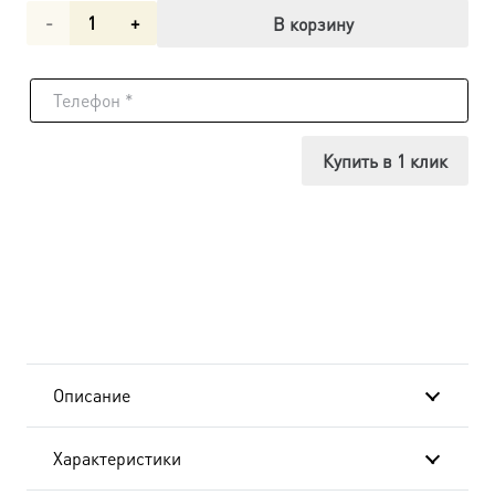
Количество
В корзину
товара
Икона
Анна
Купить в 1 клик
Кашинская
благоверная
великая
княгиня,
18х24
Описание
см, в
Характеристики
окладе