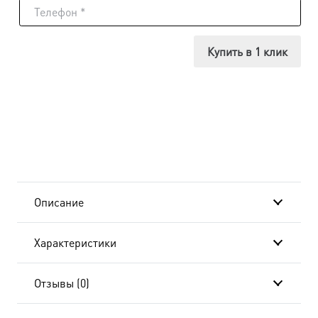
Икона
Елена
Купить в 1 клик
Царица,
24x30
см, в
окладе
и
Описание
киоте
Характеристики
BK-
478
Отзывы (0)