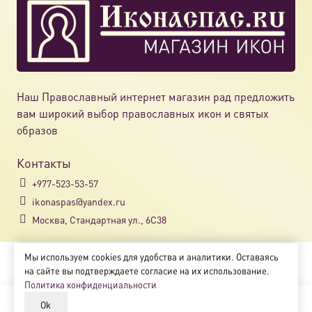
выбрат
на
страни
товара.
Наш Православный интернет магазин рад предложить
вам широкий выбор православных икон и святых
образов
Контакты
+977-523-53-57
ikonaspas@yandex.ru
Москва, Стандартная ул., 6С38
Мы используем cookies для удобства и аналитики. Оставаясь
Copyright © 2018-2025
на сайте вы подтверждаете согласие на их использование.
Магазин православных икон «ikonaspas.ru»
Политика конфиденциальности
Ok
В корзину