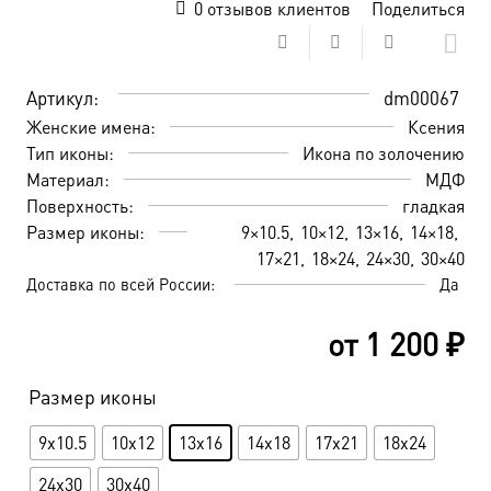
0
отзывов клиентов
Поделиться
Артикул:
dm00067
Женские имена:
Ксения
Тип иконы:
Икона по золочению
Материал:
МДФ
Поверхность:
гладкая
Размер иконы:
9×10.5
10×12
13×16
14×18
17×21
18×24
24×30
30×40
Доставка по всей России:
Да
от
1 200
₽
Размер иконы
9x10.5
10x12
13x16
14x18
17x21
18x24
24x30
30x40