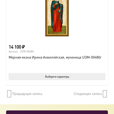
14 100
₽
Артикул:
UDM-00480r
Мерная икона Ирина Аквилейская, мученица UDM-00480r
Этот
Выберите параметры
товар
имеет
Предыдущая запись
Следующая запись
нескол
вариац
Опции
можно