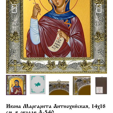
Икона Маргарита Антиохийская, 14х18
см, в окладе A-540