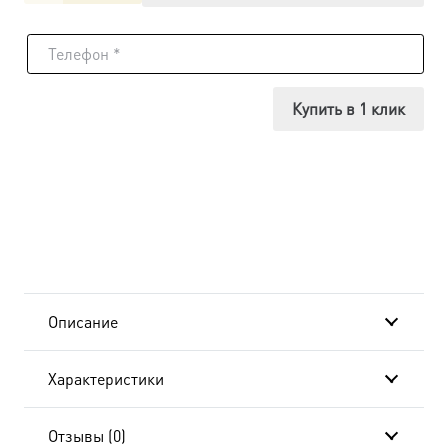
товара
Икона
Маргарита
Купить в 1 клик
Антиохийская,
14х18
см, в
окладе
A-
Описание
540
Характеристики
Отзывы (0)