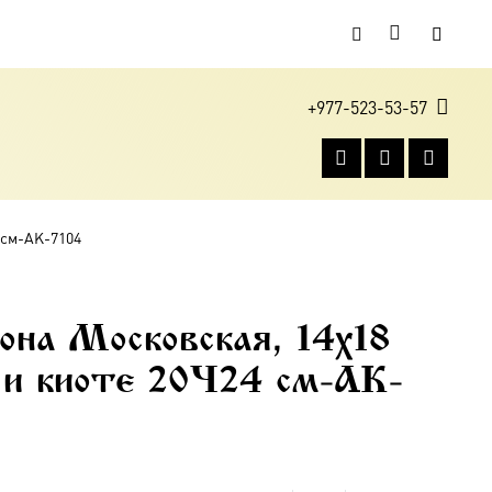
+977-523-53-57
4 см-AK-7104
на Московская, 14х18
е и киоте 20×24 см-AK-