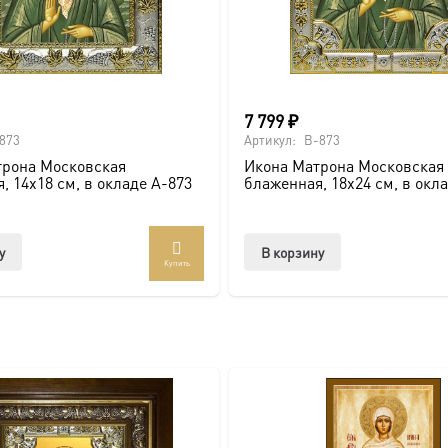
России. Икона в киоте — это инвестиция в духовное наследи
ps://vk.com/ikonaspas
ющий святыню для вас и ваших потомков.
7 799
₽
и киоте-AK-7104 можно онлайн
873
Артикул:
B-873
трона Московская
Икона Матрона Московская
, 14х18 см, в окладе A-873
блаженная, 18х24 см, в окл
у
В корзину
Купить