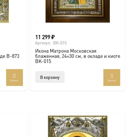
е вашей семьи. Подписывайтесь на нашу группу
11 299
₽
Артикул:
BK-015
Икона Матрона Московская
аде B-873
блаженная, 24×30 см, в окладе и киоте
BK-015
В корзину
Купить
Купить