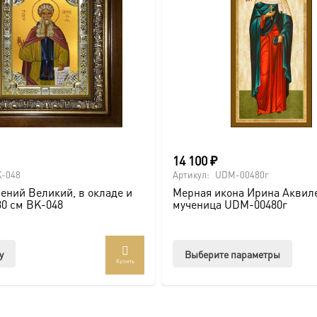
14 100
₽
-048
Артикул:
UDM-00480r
ений Великий, в окладе и
Мерная икона Ирина Аквил
30 см BK-048
мученица UDM-00480r
Этот
у
Выберите параметры
Купить
товар
имее
неско
вари