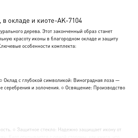
 в окладе и киоте-AK-7104
урального дерева. Этот законченный образ станет
льную красоту иконы в благородном окладе и защиту
 Ключевые особенности комплекта:
○ Оклад с глубокой символикой: Виноградная лоза —
е серебрения и золочения. ○ Освящение: Производство
ность. ○ Защитное стекло: Надежно защищает икону от
»: Киот открывается с одной стороны, как книга, что