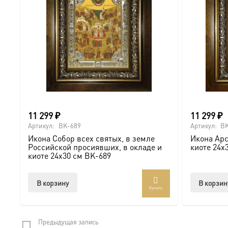
11 299
₽
11 299
₽
Артикул:
BK-689
Артикул:
BK
Икона Собор всех святых, в земле
Икона Арс
Российской просиявших, в окладе и
киоте 24х
киоте 24х30 см BK-689
В корзину
В корзин
Купить
Предыдущая запись