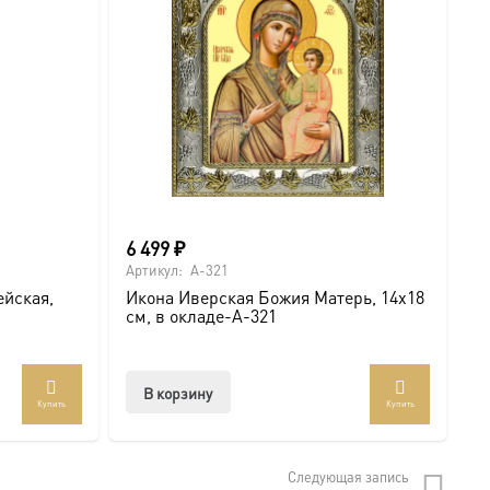
6 499
₽
о
Артикул:
A-321
Ар
ейская,
Икона Иверская Божия Матерь, 14х18
И
см, в окладе-A-321
U
В корзину
Купить
Купить
т
лько
Следующая запись
аций.