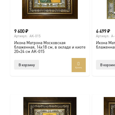
Мы доставляем комплект в надежной упаковке по всей 
ВКонтакте, чтобы видеть больше уникальных работ:
htt
Киот — это не просто рамка, а дом для иконы, оберега
9 600
₽
6 499
₽
Купить икону Матрона Московская, 14х18 см, в окладе 
Артикул:
AK-015
Артикул:
A-
Икона Матрона Московская
Икона Ма
блаженная, 14х18 см, в окладе и киоте
блаженная
20×24 см AK-015
В корзину
В корзин
Купить