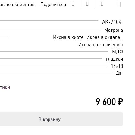
зывов клиентов
Поделиться
AK-7104
Матрона
Икона в киоте
Икона в окладе
Икона по золочению
МДФ
гладкая
14×18
Да
стики
9 600
₽
В корзину