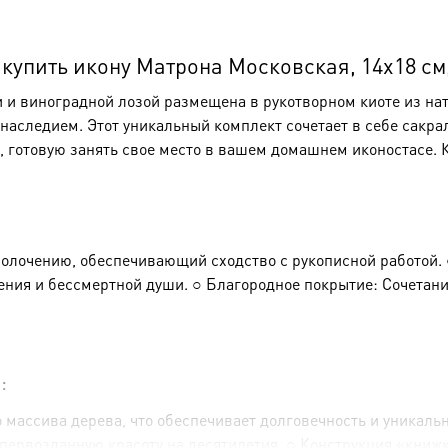
7104
упить икону Матрона Московская, 14х18 см,
и виноградной лозой размещена в рукотворном киоте из нат
аследием. Этот уникальный комплект сочетает в себе сакра
, готовую занять свое место в вашем домашнем иконостасе.
олочению, обеспечивающий сходство с рукописной работой. 
ния и бессмертной души. ○ Благородное покрытие: Сочетани
:
 массива дерева, что обеспечивает долговечность и уникаль
первозданную красоту на десятилетия. ○ Конструкция «книжка