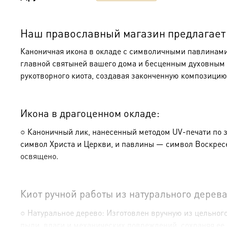
Наш православный магазин предлагает к
Каноничная икона в окладе с символичными павлинами 
главной святыней вашего дома и бесценным духовным н
рукотворного киота, создавая законченную композицию
Икона в драгоценном окладе:
○ Каноничный лик, нанесенный методом UV-печати по з
символ Христа и Церкви, и павлины — символ Воскресе
освящено.
Киот ручной работы из натурального дерева
○ Натуральное дерево: Изготовлен вручную из цельного
пыли, влаги и механических повреждений, сохраняя ее 