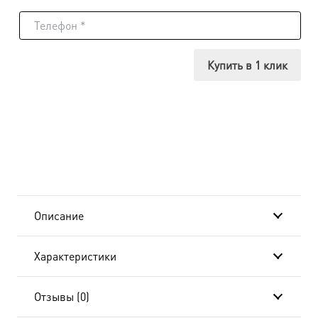
товара
Икона
Нина,
Купить в 1 клик
просветительница
Грузии,
24x30
см, в
окладе
Описание
и
Характеристики
киоте
BK-
Отзывы (0)
484