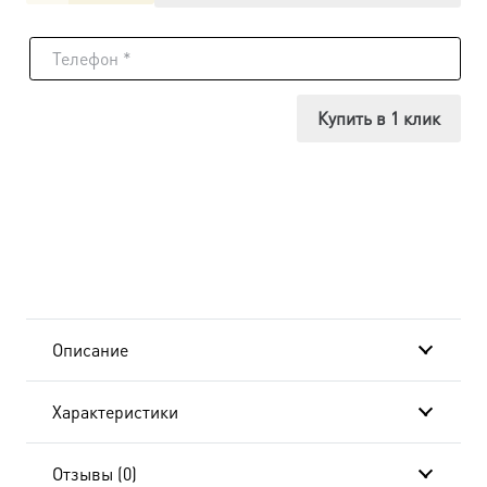
товара
Икона
Татьяна
Купить в 1 клик
(Татиана)
мученица,
14х18
см, в
окладе
Описание
A-
Характеристики
937
Отзывы (0)