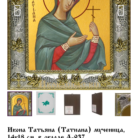
Икона Татьяна (Татиана) мученица,
14х18 см, в окладе A-937