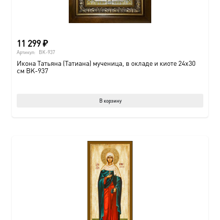
11 299
₽
Артикул:
BK-937
Икона Татьяна (Татиана) мученица, в окладе и киоте 24х30
см BK-937
В корзину