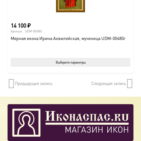
14 100
₽
Артикул:
UDM-00480r
Мерная икона Ирина Аквилейская, мученица UDM-00480r
Этот
Выберите параметры
товар
имеет
Предыдущая запись
Следующая запись
нескол
вариац
Опции
можно
выбрат
на
страни
товара.