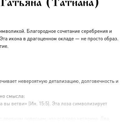
 Татьяна (Татиана)
символикой. Благородное сочетание серебрения и
та икона в драгоценном окладе — не просто образ.
тие.
ечивает невероятную детализацию, долговечность и
но смысла:
 вы ветви» (Ин. 15:5). Эта лоза символизирует
 древним поверьем, что его тело нетленно. Два
ественной благодати и обретающие вечную жизнь.
подчеркивая объем и богатство узора. Такое сочетание