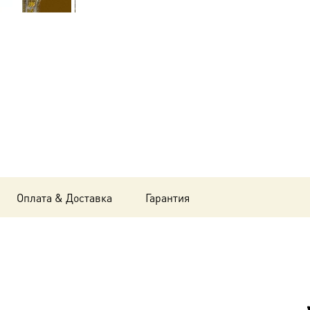
Татьяна
(Татиана)
мученица,
14х18
см, в
окладе
A-
4507
Оплата & Доставка
Гарантия