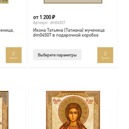
от
1 200
₽
Артикул:
dm04507
ченица,
Икона Татьяна (Татиана) мученица
dm04507 в подарочной коробке
Этот
Выберите параметры
Купить
Купить
товар
имеет
жном вам размере. Дарите с глубоким смыслом!
несколько
купить икону онлайн
вариаций.
Опции
можно
выбрать
на
странице
товара.