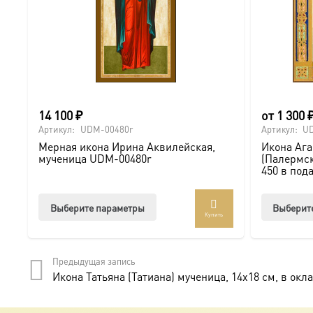
14 100
₽
от
1 300
Артикул:
UDM-00480r
Артикул:
U
Мерная икона Ирина Аквилейская,
Икона Аг
мученица UDM-00480r
(Палермск
450 в под
Этот
Выберите параметры
Выберит
Купить
товар
имеет
несколько
Предыдущая запись
вариаций.
Икона Татьяна (Татиана) мученица, 14х18 см, в окл
Опции
можно