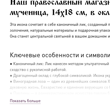
Наш православный магаз
мученица, 14х18 см, в ок
Эта икона сочетает в себе каноничный лик, созданный 
золочения, натуральные материалы и подарочная упако
Она станет центральной святыней в вашем домашнем и
Ключевые особенности и символи
● Каноничный лик: Лик нанесен методом ультраточный
сходство с рукописной работой.
● Драгоценный оклад с глубокой символикой: Икона у
● Виноградная лоза — один из древнейших символов Хри
духовную жизнь, Евхаристию и единение верующих со 
● Павлины — в раннехристианском искусстве павлин бы
павлина, пьющие из одной чаши (или расположенные п
Показать больше
● Благородная отделка: Оклад покрыт искусным сочетани