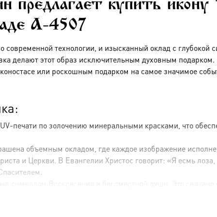
ин предлагает купить икону
ладе A-4507
по современной технологии, и изысканный оклад с глубокой 
вка делают этот образ исключительным духовным подарком. Э
коностасе или роскошным подарком на самое значимое собы
ка:
 UV-печати по золочению минеральными красками, что обесп
крашена объемным окладом, где каждое изображение исполне
ста и Церкви. В Евангелии Христос говорит: «Я есмь лоза, а
Спасителем.
л символом Воскресения и бессмертной души. Это связано с
о сторонам от лика), олицетворяют души, вкушающие от Бож
ем серебрения и золочения, что создает игру света и тени, 