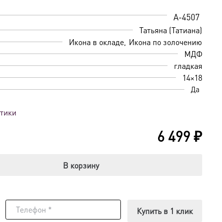
A-4507
Татьяна (Татиана)
Икона в окладе
Икона по золочению
МДФ
гладкая
14×18
Да
стики
6 499
₽
В корзину
Купить в 1 клик