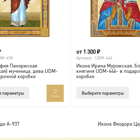
₽
от
1 300
₽
DM-450
Артикул:
UDM-446
афия Панормская
Икона Ирина Муромская, б
ая) мученица, дева UDM-
княгиня UDM-446- в подар
арочной коробке
коробке
Этот
Этот
е параметры
Выберите параметры
Купить
товар
товар
имеет
имее
несколько
неско
вариаций.
вари
аде A-937
Икона Феодора Цар
Опции
Опци
можно
можн