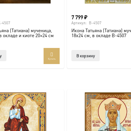
7 799
₽
-4507
Артикул:
B-4507
ьяна (Татиана) мученица,
Икона Татьяна (Татиана) му
покровителю.
в окладе и киоте 20×24 см
18х24 см, в окладе B-4507
у
В корзину
Купить
вке по всей России. Возможно изготовление под заказ в ну
ть больше уникальных работ:
https://vk.com/ikonaspas
Можно 