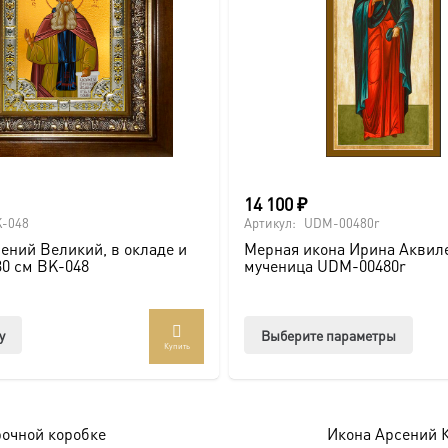
товар
14 100
₽
ие, Крещение, юбилей).
-048
Артикул:
UDM-00480r
ений Великий, в окладе и
Мерная икона Ирина Аквил
почитаемого образа в стильном и солидном обрамлении.
30 см BK-048
мученица UDM-00480r
Этот
у
Выберите параметры
Купить
товар
оссии. Подписывайтесь на нашу группу ВКонтакте:
https://vk
имее
неско
брамление для вашей иконы, придающее образу особую значи
вари
рочной коробке
Икона Арсений К
Опци