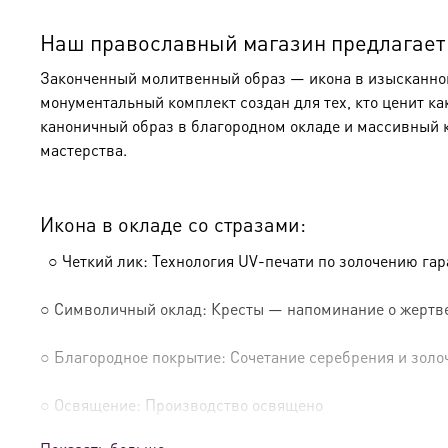
Наш православный магазин предлагает к
Законченный молитвенный образ — икона в изысканном 
монументальный комплект создан для тех, кто ценит ка
каноничный образ в благородном окладе и массивный 
мастерства.
Икона в окладе со стразами:
○ Четкий лик: Технология UV-печати по золочению га
○ Символичный оклад: Кресты — напоминание о жертве
○ Благородное покрытие: Сочетание серебрения и золо
○ Освящение: Производство освящено