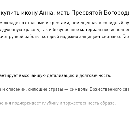
6831
упить икону Анна, мать Пресвятой Богороди
окладе со стразами и крестами, помещенная в солидный рук
к духовную красоту, так и безупречное материальное исполне
киот ручной работы, который надежно защищает святыню. Га
рантирует высочайшую детализацию и долговечность.
 и спасении, сияющие стразы — символы Божественного све
чения подчеркивает глубину и торжественность образа.