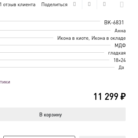
1
отзыв клиента
Поделиться
 5
BK-6831
Анна
Икона в киоте
Икона в окладе
МДФ
гладкая
18×24
Да
стики
11 299
₽
В корзину