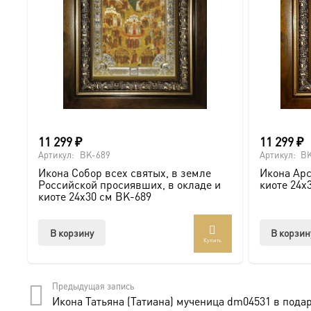
○ Конструкция: Распашной тип («книжка»).
● Комплектация: Сертификат, икона, киот.
Для кого этот комплект?
Это идеальное решение для:
11 299
₽
11 299
₽
● Ценного подарка на самое значимое событие (Венчан
Артикул:
BK-689
Артикул:
BK
Икона Собор всех святых, в земле
Икона Арс
● Тех, кто хочет обеспечить максимальную защиту для 
Российской просиявших, в окладе и
киоте 24х
киоте 24х30 см BK-689
Доставка и заказ:
В корзину
В корзин
Купить
Комплект доставляется в надежной упаковке по всей Р
Предыдущая запись
Солидный киот — это не просто защита, а достойное о
Икона Татьяна (Татиана) мученица dm04531 в пода