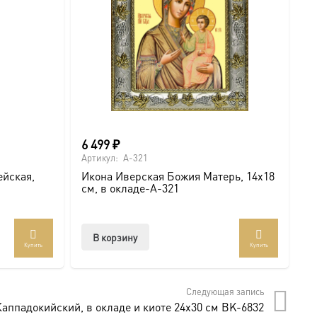
а.
6 499
₽
о
Артикул:
A-321
Ар
ейская,
Икона Иверская Божия Матерь, 14х18
И
см, в окладе-A-321
U
В корзину
Купить
Купить
.com/ikonaspas
т
лько
Следующая запись
мость и монументальность.
аций.
аппадокийский, в окладе и киоте 24х30 см BK-6832
и