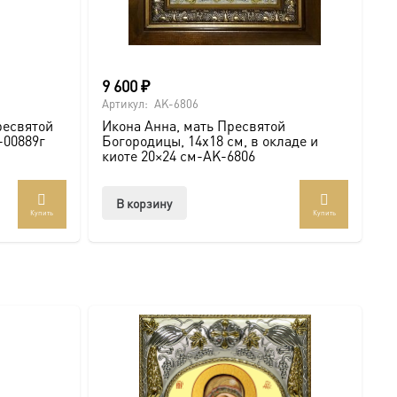
9 600
₽
Артикул:
AK-6806
ресвятой
Икона Анна, мать Пресвятой
-00889г
Богородицы, 14х18 см, в окладе и
киоте 20×24 см-AK-6806
В корзину
Купить
Купить
т
лько
аций.
и
о
ать
нице