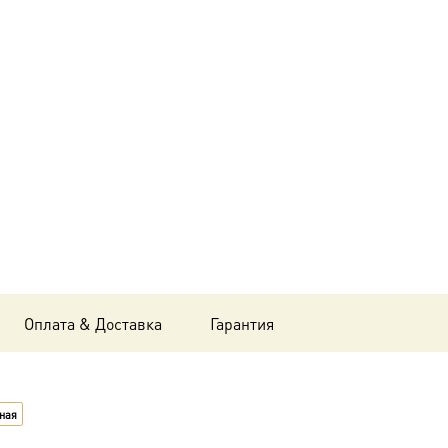
Икона
Анна,
мать
Пресвятой
Богородицы,
в
окладе
и
киоте
Оплата & Доставка
Гарантия
24х30
см
ная
BK-