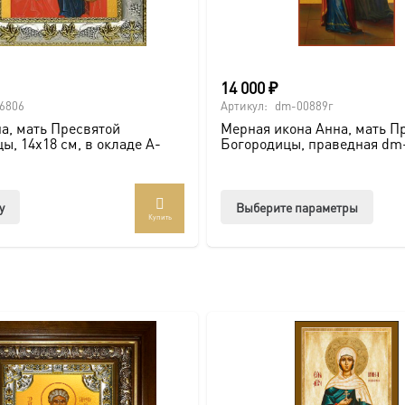
и по золочению.
14 000
₽
 крестами.
6806
Артикул:
dm-00889г
а, мать Пресвятой
Мерная икона Анна, мать П
ы, 14х18 см, в окладе A-
Богородицы, праведная dm
Этот
у
Выберите параметры
Купить
товар
имее
неско
вари
Опци
можн
выбр
на
стра