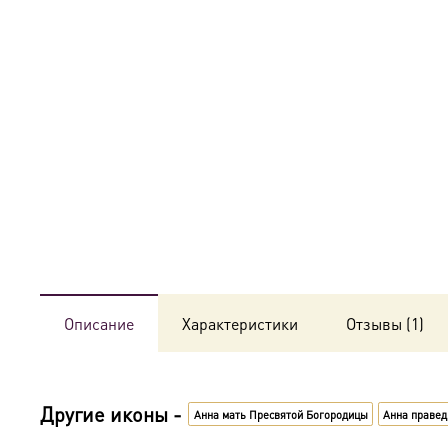
Описание
Характеристики
Отзывы (1)
Другие иконы -
Анна мать Пресвятой Богородицы
Анна правед