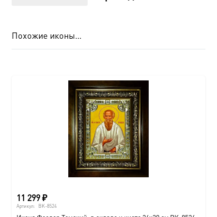
Похожие иконы…
11 299
₽
Артикул:
BK-8524
Икона Феодор Томский, в окладе и киоте 24х30 см BK-8524