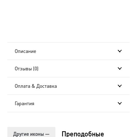
Божий,
преподобный,
ростовая
средняя,
Описание
по
Отзывы (0)
золочению
dm00055
Оплата & Доставка
в
Гарантия
подарочной
коробке
Преподобные
Другие иконы —