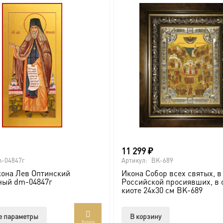
11 299
₽
-04847г
Артикул:
BK-689
она Лев Оптинский
Икона Собор всех святых, в
ный dm-04847г
Российской просиявших, в 
киоте 24х30 см BK-689
Этот
е параметры
В корзину
Купить