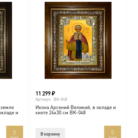
11 299
₽
6
Артикул:
BK-048
Ар
 земле
Икона Арсений Великий, в окладе и
И
окладе и
киоте 24х30 см BK-048
с
В корзину
Купить
Купить