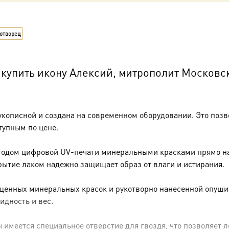
коробке
дотворец
купить икону Алексий, митрополит Московск
укописной и создана на современном оборудовании. Это позв
тупным по цене.
тодом цифровой UV-печати минеральными красками прямо на 
рытие лаком надежно защищает образ от влаги и истирания.
енных минеральных красок и рукотворно нанесенной опуши (р
идность и вес.
имеется специальное отверстие для гвоздя, что позволяет ле