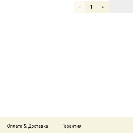
Количество
товара
Икона
Алексий,
митрополит
Московский,
святитель,
чудотворец
dm00763-
1 в
подарочной
Оплата & Доставка
Гарантия