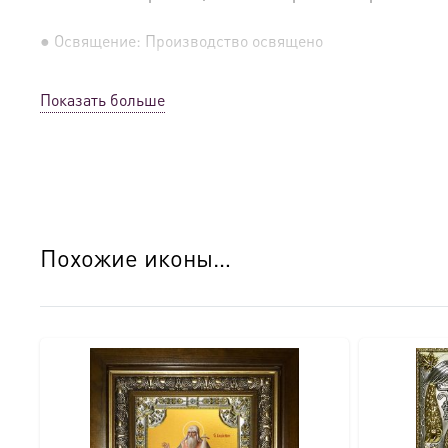
● Освящение: Производство освящено
● Детали изготовления:
Показать больше
● Основа: МДФ, толщина 16 мм.
● Техника: Цифровая UV-печать по золочению.
● Краски: Стойкие минеральные.
Похожие иконы…
● Отделка: Ручное нанесение опуши, лаковое покрытие.
Для кого этот образ?
Эта икона станет прекрасным духовным подарком:
● На день Ангела (именины) — в честь небесного покро