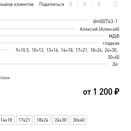
зывов клиентов
Поделиться
dm00763-1
Алексий (Алексей)
МДФ
гладкая
9×10.5
10×12
13×16
14×18
17×21
18×24
24×30
30×40
Да
стики
от
1 200
₽
14x18
17x21
18x24
24x30
30x40