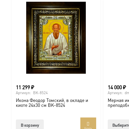
11 299
₽
14 000
₽
Артикул:
BK-8524
Артикул:
dm
Икона Феодор Томский, в окладе и
Мерная ик
киоте 24х30 см BK-8524
преподоб
В корзину
Выберит
Купить