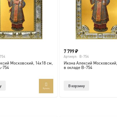
ва.
или образов покровителей семьи).
7 799
₽
754
Артикул:
B-754
ксий Московский, 14х18 см,
Икона Алексий Московский,
A-754
в окладе B-754
ссии. Также можно заказать икону в окладе и киоте.
товлена под заказ по вашим размерам.
у
В корзину
Купить
com/ikonaspas