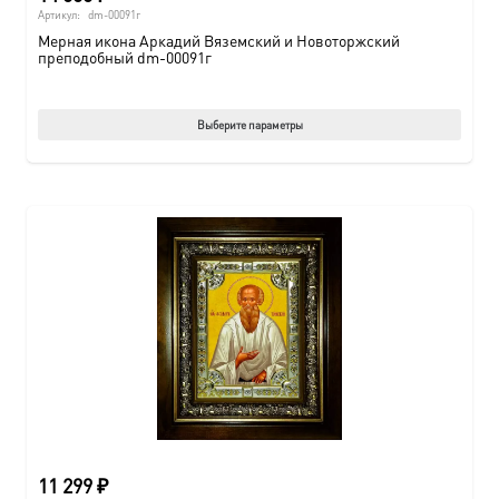
Артикул:
dm-00091г
Мерная икона Аркадий Вяземский и Новоторжский
преподобный dm-00091г
Этот
Выберите параметры
товар
имеет
нескол
вариац
Опции
можно
выбрат
на
страни
товара.
11 299
₽