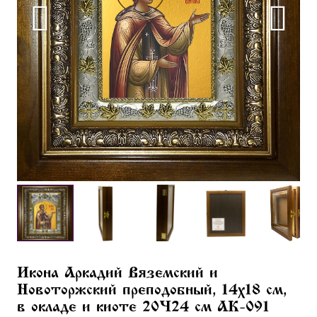
Икона Аркадий Вяземский и
Новоторжский преподобный, 14х18 см,
в окладе и киоте 20×24 см AK-091