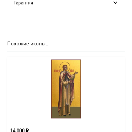
Гарантия
20x24
см
AK-
091
Похожие иконы…
14 000
₽