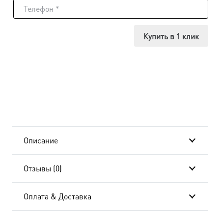
Икона
Аркадий
Купить в 1 клик
Вяземский
и
Новоторжский
преподобный,
14х18
Описание
см, в
Отзывы (0)
окладе
и
Оплата & Доставка
киоте