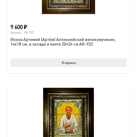
9 600
₽
Артикул:
AK-922
Икона Артемий (Артём) Антиохийский великомученик,
14х18 см, в окладе и киоте 20×24 см AK-922
В корзину