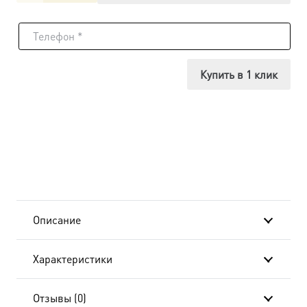
товара
Икона
Артемий
Купить в 1 клик
Антиохийский,
14х18
см, в
окладе-
A-
Описание
8154
Характеристики
Отзывы (0)